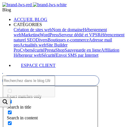
Blog
ACCUEIL BLOG
CATÉGORIES
Création de sites web
Nom de domaine
Hébergement
web
Marketing
WordPress
Serveur dédié et VPS
Référencement
naturel SEO
Divers
Boutiques e-commerce
Adresse mail
pro
Actualités web
Site Builder
Pro
Cybersécurité
PrestaShop
Sauvegarde en ligne
Affiliation
Hébergeur web
Sécurité
Envoi SMS par Internet
ESPACE CLIENT
Exact matches only
Search in title
Search in content