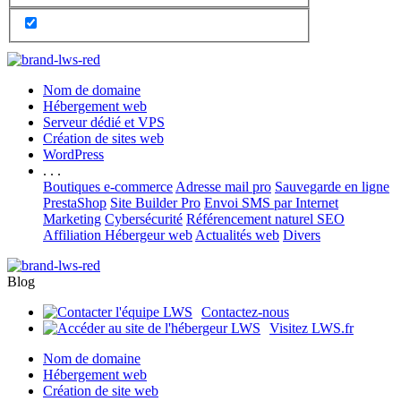
Nom de domaine
Hébergement web
Serveur dédié et VPS
Création de sites web
WordPress
. . .
Boutiques e-commerce
Adresse mail pro
Sauvegarde en ligne
PrestaShop
Site Builder Pro
Envoi SMS par Internet
Marketing
Cybersécurité
Référencement naturel SEO
Affiliation Hébergeur web
Actualités web
Divers
Blog
Contactez-nous
Visitez LWS.fr
Nom de domaine
Hébergement web
Création de site web