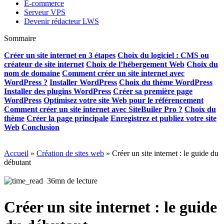
E-commerce
Serveur VPS
Devenir rédacteur LWS
Sommaire
Créer un site internet en 3 étapes
Choix du logiciel : CMS ou
créateur de site internet
Choix de l’hébergement Web
Choix du
nom de domaine
Comment créer un site internet avec
WordPress ?
Installer WordPress
Choix du thème WordPress
Installer des plugins WordPress
Créer sa première page
WordPress
Optimisez votre site Web pour le référencement
Comment créer un site internet avec SiteBuiler Pro ?
Choix du
thème
Créer la page principale
Enregistrez et publiez votre site
Web
Conclusion
Accueil
»
Création de sites web
»
Créer un site internet : le guide du
débutant
36mn de lecture
Créer un site internet : le guide