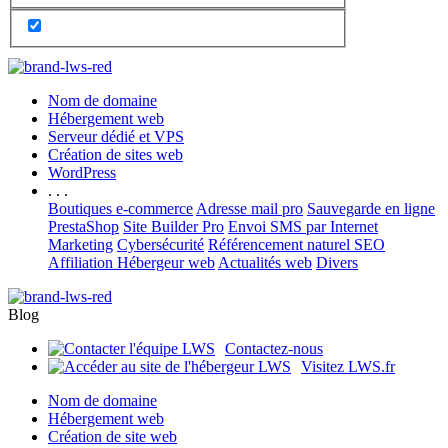
Nom de domaine
Hébergement web
Serveur dédié et VPS
Création de sites web
WordPress
. . .
Boutiques e-commerce
Adresse mail pro
Sauvegarde en ligne
PrestaShop
Site Builder Pro
Envoi SMS par Internet
Marketing
Cybersécurité
Référencement naturel SEO
Affiliation Hébergeur web
Actualités web
Divers
Blog
Contactez-nous
Visitez LWS.fr
Nom de domaine
Hébergement web
Création de site web