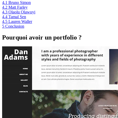
4.1
Bruno Simon
4.2
Matt Farley
4.3
Olaolu Olawuyi
4.4
Tamal Sen
4.5
Lauren Waller
5
Conclusion
Pourquoi avoir un portfolio ?