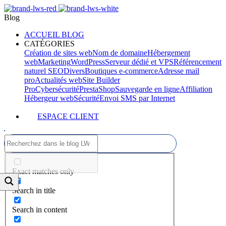
Blog
ACCUEIL BLOG
CATÉGORIES
Création de sites web
Nom de domaine
Hébergement
web
Marketing
WordPress
Serveur dédié et VPS
Référencement
naturel SEO
Divers
Boutiques e-commerce
Adresse mail
pro
Actualités web
Site Builder
Pro
Cybersécurité
PrestaShop
Sauvegarde en ligne
Affiliation
Hébergeur web
Sécurité
Envoi SMS par Internet
ESPACE CLIENT
Exact matches only
Search in title
Search in content