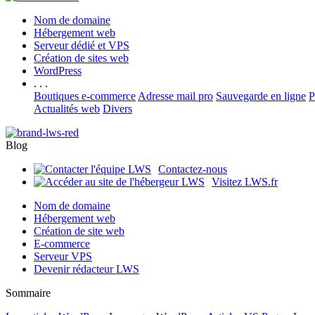
Nom de domaine
Hébergement web
Serveur dédié et VPS
Création de sites web
WordPress
. . .
Boutiques e-commerce
Adresse mail pro
Sauvegarde en ligne
P
Actualités web
Divers
Blog
Contactez-nous
Visitez LWS.fr
Nom de domaine
Hébergement web
Création de site web
E-commerce
Serveur VPS
Devenir rédacteur LWS
Sommaire