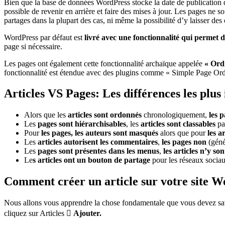
Bien que la base de données WordPress stocke la date de publication 
possible de revenir en arrière et faire des mises à jour. Les pages ne 
partages dans la plupart des cas, ni même la possibilité d’y laisser de
WordPress par défaut est
livré avec une fonctionnalité qui permet 
page si nécessaire.
Les pages ont également cette fonctionnalité archaïque appelée
« Ord
fonctionnalité est étendue avec des plugins comme « Simple Page Orde
Articles VS Pages: Les différences les plus
Alors que les
articles sont ordonnés
chronologiquement,
les p
Les
pages sont hiérarchisables
, les
articles sont classables
par
Pour
les pages, les auteurs sont masqués
alors que pour
les a
Les
articles autorisent les commentaires
,
les pages non
(géné
Les
pages sont présentes dans les menus
,
les a
rticles n’y so
Le
s articles ont un bouton de partage
pour les réseaux socia
Comment créer un article sur votre site W
Nous allons vous apprendre la chose fondamentale que vous devez savo
cliquez sur Articles

Ajouter.