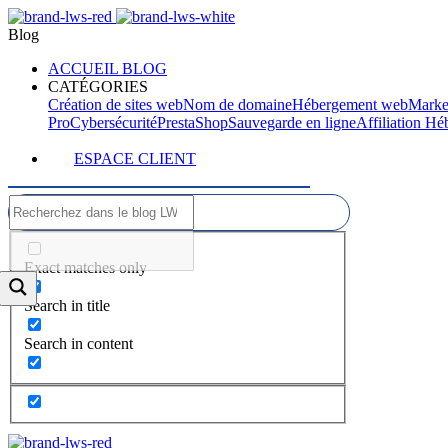
Blog
ACCUEIL BLOG
CATÉGORIES
Création de sites web
Nom de domaine
Hébergement web
Marke
Pro
Cybersécurité
PrestaShop
Sauvegarde en ligne
Affiliation H
ESPACE CLIENT
Exact matches only
Search in title
Search in content