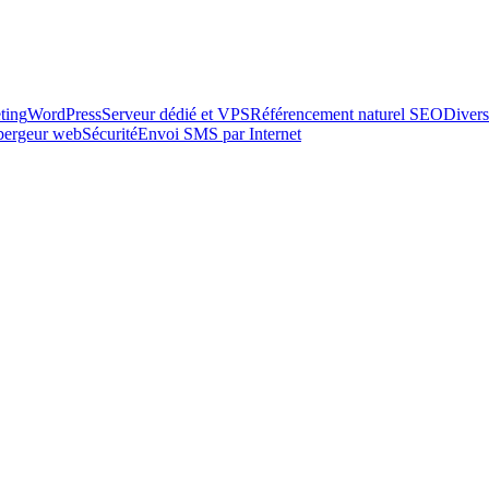
ting
WordPress
Serveur dédié et VPS
Référencement naturel SEO
Divers
ébergeur web
Sécurité
Envoi SMS par Internet