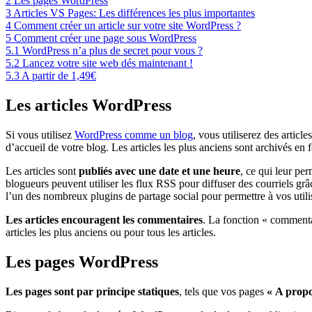
2
Les pages WordPress
3
Articles VS Pages: Les différences les plus importantes
4
Comment créer un article sur votre site WordPress ?
5
Comment créer une page sous WordPress
5.1
WordPress n’a plus de secret pour vous ?
5.2
Lancez votre site web dés maintenant !
5.3
A partir de 1,49€
Les articles WordPress
Si vous utilisez
WordPress comme un blog
, vous utiliserez des articl
d’accueil de votre blog. Les articles les plus anciens sont archivés en
Les articles sont
publiés avec une date et une heure
, ce qui leur pe
blogueurs peuvent utiliser les flux RSS pour diffuser des courriels 
l’un des nombreux plugins de partage social pour permettre à vos uti
Les articles encouragent les commentaires
. La fonction « commentai
articles les plus anciens ou pour tous les articles.
Les pages WordPress
Les pages sont par principe statiques
, tels que vos pages
« A propo