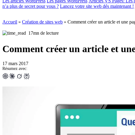
Les articles WordPress
Les pages WordPress
Articles VS Pages: Les d
n’a plus de secret pour vous ?
Lancez votre site web dés maintenant !
Accueil
»
Création de sites web
»
Comment créer un article et une pag
17mn de lecture
Comment créer un article et une 
17 mars 2017
Résumez avec: