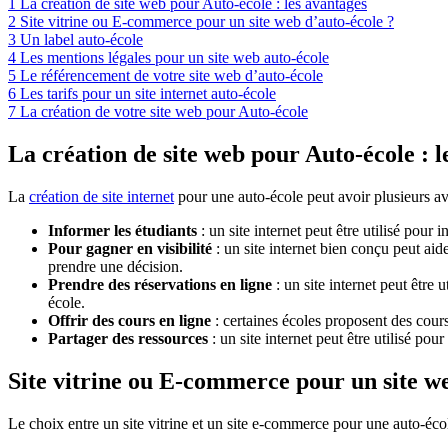
1
La création de site web pour Auto-école : les avantages
2
Site vitrine ou E-commerce pour un site web d’auto-école ?
3
Un label auto-école
4
Les mentions légales pour un site web auto-école
5
Le référencement de votre site web d’auto-école
6
Les tarifs pour un site internet auto-école
7
La création de votre site web pour Auto-école
La création de site web pour Auto-école : l
La
création de site internet
pour une auto-école peut avoir plusieurs ava
Informer les étudiants
: un site internet peut être utilisé pour 
Pour gagner en visibilité
: un site internet bien conçu peut aid
prendre une décision.
Prendre des réservations en ligne
: un site internet peut être 
école.
Offrir des cours en ligne
: certaines écoles proposent des cours
Partager des ressources
: un site internet peut être utilisé po
Site vitrine ou E-commerce pour un site we
Le choix entre un site vitrine et un site e-commerce pour une auto-écol