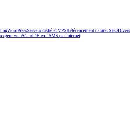
ting
WordPress
Serveur dédié et VPS
Référencement naturel SEO
Divers
ébergeur web
Sécurité
Envoi SMS par Internet