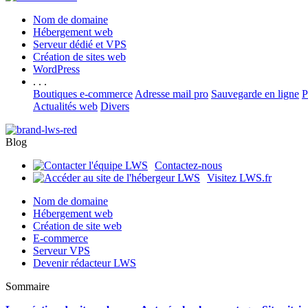
Nom de domaine
Hébergement web
Serveur dédié et VPS
Création de sites web
WordPress
. . .
Boutiques e-commerce
Adresse mail pro
Sauvegarde en ligne
P
Actualités web
Divers
Blog
Contactez-nous
Visitez LWS.fr
Nom de domaine
Hébergement web
Création de site web
E-commerce
Serveur VPS
Devenir rédacteur LWS
Sommaire