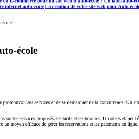
ine ou E-commerce pour un site web d’auto-école ?
Un label auto-éc
te internet auto-école
La création de votre site web pour Auto-écol
-école
uto-école
 promouvoir ses services et de se démarquer de la concurrence. Un site w
ions sur les services proposés, les tarifs et les horaires. Un site web peu
e un moyen efficace de gérer les réservations et les paiements en ligne.