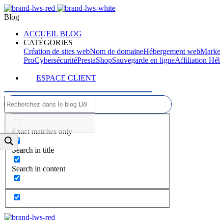
Blog
ACCUEIL BLOG
CATÉGORIES
Création de sites web
Nom de domaine
Hébergement web
Marke
Pro
Cybersécurité
PrestaShop
Sauvegarde en ligne
Affiliation H
ESPACE CLIENT
Exact matches only
Search in title
Search in content