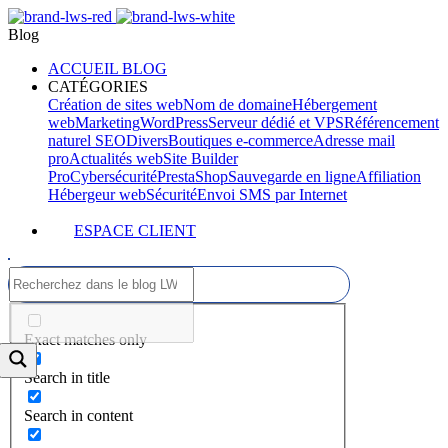
Blog
ACCUEIL BLOG
CATÉGORIES
Création de sites web
Nom de domaine
Hébergement
web
Marketing
WordPress
Serveur dédié et VPS
Référencement
naturel SEO
Divers
Boutiques e-commerce
Adresse mail
pro
Actualités web
Site Builder
Pro
Cybersécurité
PrestaShop
Sauvegarde en ligne
Affiliation
Hébergeur web
Sécurité
Envoi SMS par Internet
ESPACE CLIENT
Exact matches only
Search in title
Search in content