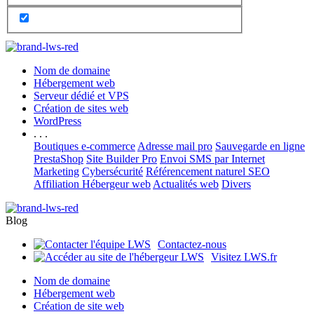
Nom de domaine
Hébergement web
Serveur dédié et VPS
Création de sites web
WordPress
. . .
Boutiques e-commerce
Adresse mail pro
Sauvegarde en ligne
PrestaShop
Site Builder Pro
Envoi SMS par Internet
Marketing
Cybersécurité
Référencement naturel SEO
Affiliation Hébergeur web
Actualités web
Divers
Blog
Contactez-nous
Visitez LWS.fr
Nom de domaine
Hébergement web
Création de site web