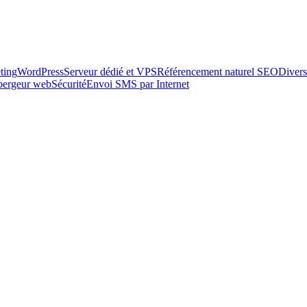
ting
WordPress
Serveur dédié et VPS
Référencement naturel SEO
Divers
ébergeur web
Sécurité
Envoi SMS par Internet