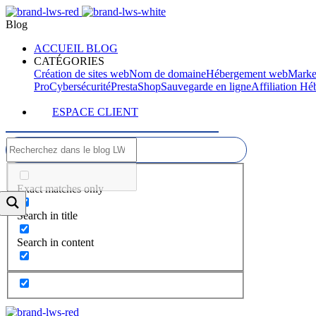
Blog
ACCUEIL BLOG
CATÉGORIES
Création de sites web
Nom de domaine
Hébergement web
Marke
Pro
Cybersécurité
PrestaShop
Sauvegarde en ligne
Affiliation H
ESPACE CLIENT
Exact matches only
Search in title
Search in content