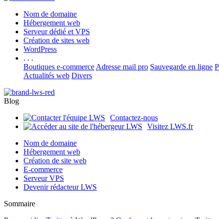
Nom de domaine
Hébergement web
Serveur dédié et VPS
Création de sites web
WordPress
. . .
Boutiques e-commerce
Adresse mail pro
Sauvegarde en ligne
P
Actualités web
Divers
Blog
Contactez-nous
Visitez LWS.fr
Nom de domaine
Hébergement web
Création de site web
E-commerce
Serveur VPS
Devenir rédacteur LWS
Sommaire