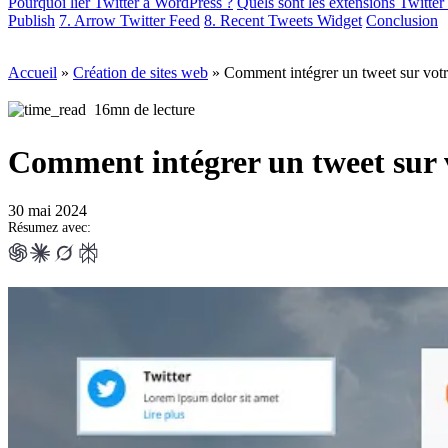
Pourquoi lier Twitter à WordPress ?
Quels sont les extensions Twitte
Publish
7. Arrow Twitter Feed
8. Recent Tweets Widget
Conclusion
Accueil
»
Création de sites web
»
Comment intégrer un tweet sur votr
16mn de lecture
Comment intégrer un tweet sur v
30 mai 2024
Résumez avec: