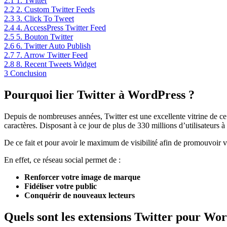
2.1
1. Twitter
2.2
2. Custom Twitter Feeds
2.3
3. Click To Tweet
2.4
4. AccessPress Twitter Feed
2.5
5. Bouton Twitter
2.6
6. Twitter Auto Publish
2.7
7. Arrow Twitter Feed
2.8
8. Recent Tweets Widget
3
Conclusion
Pourquoi lier Twitter à WordPress ?
Depuis de nombreuses années, Twitter est une excellente vitrine de ce
caractères. Disposant à ce jour de plus de 330 millions d’utilisateurs 
De ce fait et pour avoir le maximum de visibilité afin de promouvoir v
En effet, ce réseau social permet de :
Renforcer votre image de marque
Fidéliser votre public
Conquérir de nouveaux lecteurs
Quels sont les extensions Twitter pour Wo