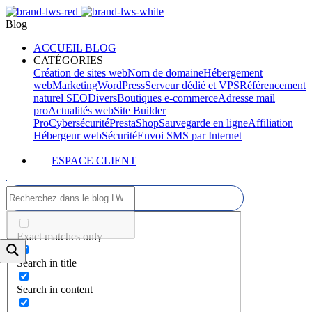
Blog
ACCUEIL BLOG
CATÉGORIES
Création de sites web
Nom de domaine
Hébergement
web
Marketing
WordPress
Serveur dédié et VPS
Référencement
naturel SEO
Divers
Boutiques e-commerce
Adresse mail
pro
Actualités web
Site Builder
Pro
Cybersécurité
PrestaShop
Sauvegarde en ligne
Affiliation
Hébergeur web
Sécurité
Envoi SMS par Internet
ESPACE CLIENT
Exact matches only
Search in title
Search in content