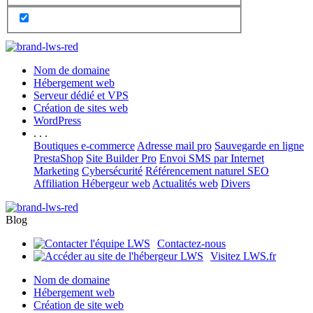
Nom de domaine
Hébergement web
Serveur dédié et VPS
Création de sites web
WordPress
. . .
Boutiques e-commerce
Adresse mail pro
Sauvegarde en ligne
PrestaShop
Site Builder Pro
Envoi SMS par Internet
Marketing
Cybersécurité
Référencement naturel SEO
Affiliation Hébergeur web
Actualités web
Divers
Blog
Contactez-nous
Visitez LWS.fr
Nom de domaine
Hébergement web
Création de site web