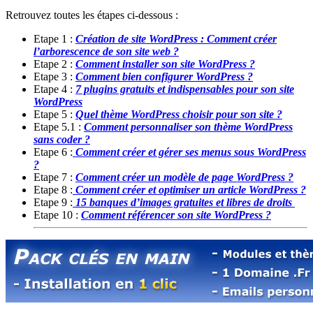
Retrouvez toutes les étapes ci-dessous :
Etape 1 :
Création de site WordPress : Comment créer
l’arborescence de son site web ?
Etape 2 :
Comment installer son site WordPress ?
Etape 3 :
Comment bien configurer WordPress ?
Etape 4 :
7 plugins gratuits et indispensables pour son site
WordPress
Etape 5 :
Quel thème WordPress choisir pour son site ?
Etape 5.1 :
Comment personnaliser son thème WordPress
sans coder ?
Etape 6 :
Comment créer et gérer ses menus sous WordPress
?
Etape 7 :
Comment créer un modèle de page WordPress ?
Etape 8 :
Comment créer et optimiser un article WordPress ?
Etape 9 :
15 banques d’images gratuites et libres de droits
Etape 10 :
Comment référencer son site WordPress ?