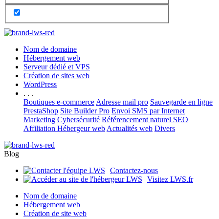
Nom de domaine
Hébergement web
Serveur dédié et VPS
Création de sites web
WordPress
. . .
Boutiques e-commerce
Adresse mail pro
Sauvegarde en ligne
PrestaShop
Site Builder Pro
Envoi SMS par Internet
Marketing
Cybersécurité
Référencement naturel SEO
Affiliation Hébergeur web
Actualités web
Divers
Blog
Contactez-nous
Visitez LWS.fr
Nom de domaine
Hébergement web
Création de site web