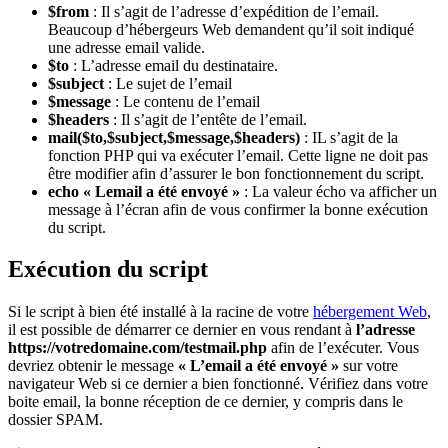
$from
: Il s’agit de l’adresse d’expédition de l’email.
Beaucoup d’hébergeurs Web demandent qu’il soit indiqué
une adresse email valide.
$to
: L’adresse email du destinataire.
$subject
: Le sujet de l’email
$message
: Le contenu de l’email
$headers
: Il s’agit de l’entête de l’email.
mail($to,$subject,$message,$headers)
: IL s’agit de la
fonction PHP qui va exécuter l’email. Cette ligne ne doit pas
être modifier afin d’assurer le bon fonctionnement du script.
echo « Lemail a été envoyé »
: La valeur écho va afficher un
message à l’écran afin de vous confirmer la bonne exécution
du script.
Exécution du script
Si le script à bien été installé à la racine de votre
hébergement Web
,
il est possible de démarrer ce dernier en vous rendant à
l’adresse
https://votredomaine.com/testmail.php
afin de l’exécuter. Vous
devriez obtenir le message
« L’email a été envoyé »
sur votre
navigateur Web si ce dernier a bien fonctionné. Vérifiez dans votre
boite email, la bonne réception de ce dernier, y compris dans le
dossier SPAM.