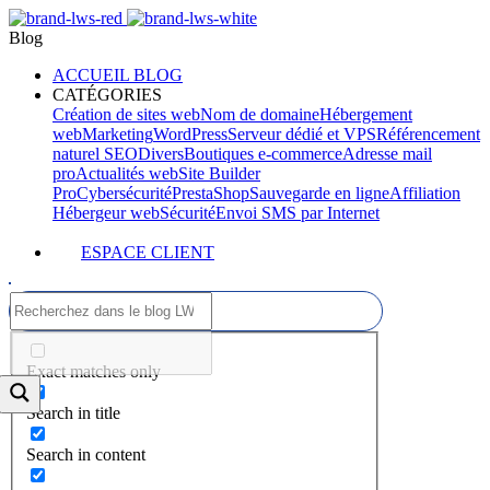
Blog
ACCUEIL BLOG
CATÉGORIES
Création de sites web
Nom de domaine
Hébergement
web
Marketing
WordPress
Serveur dédié et VPS
Référencement
naturel SEO
Divers
Boutiques e-commerce
Adresse mail
pro
Actualités web
Site Builder
Pro
Cybersécurité
PrestaShop
Sauvegarde en ligne
Affiliation
Hébergeur web
Sécurité
Envoi SMS par Internet
ESPACE CLIENT
Exact matches only
Search in title
Search in content