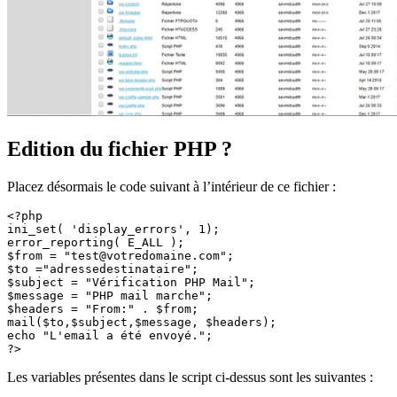
Edition du fichier PHP ?
Placez désormais le code suivant à l’intérieur de ce fichier :
<?php

ini_set( 'display_errors', 1);

error_reporting( E_ALL );

$from = "test@votredomaine.com";

$to ="adressedestinataire";

$subject = "Vérification PHP Mail";

$message = "PHP mail marche";

$headers = "From:" . $from;

mail($to,$subject,$message, $headers);

echo "L'email a été envoyé.";

?>
Les variables présentes dans le script ci-dessus sont les suivantes :