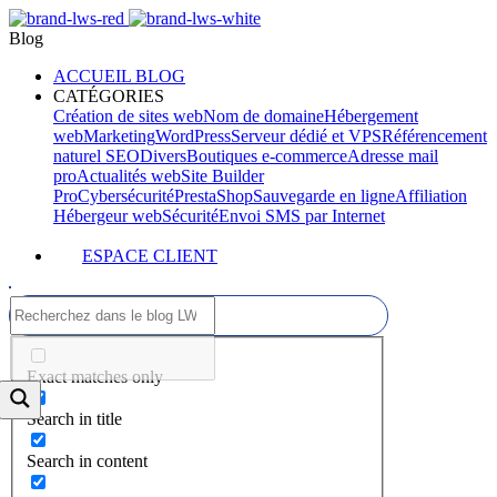
Blog
ACCUEIL BLOG
CATÉGORIES
Création de sites web
Nom de domaine
Hébergement
web
Marketing
WordPress
Serveur dédié et VPS
Référencement
naturel SEO
Divers
Boutiques e-commerce
Adresse mail
pro
Actualités web
Site Builder
Pro
Cybersécurité
PrestaShop
Sauvegarde en ligne
Affiliation
Hébergeur web
Sécurité
Envoi SMS par Internet
ESPACE CLIENT
Exact matches only
Search in title
Search in content