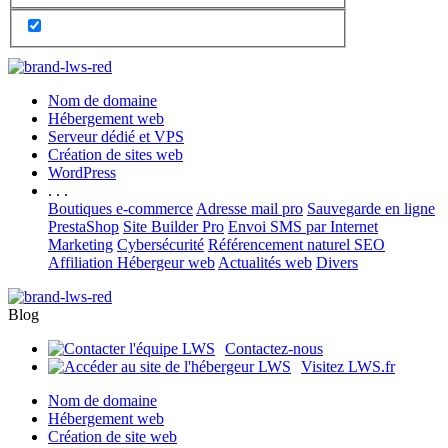
Nom de domaine
Hébergement web
Serveur dédié et VPS
Création de sites web
WordPress
. . .
Boutiques e-commerce
Adresse mail pro
Sauvegarde en ligne
PrestaShop
Site Builder Pro
Envoi SMS par Internet
Marketing
Cybersécurité
Référencement naturel SEO
Affiliation Hébergeur web
Actualités web
Divers
Blog
Contactez-nous
Visitez LWS.fr
Nom de domaine
Hébergement web
Création de site web