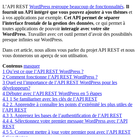
L’API REST
WordPress regroupe beaucoup de fonctionnalités
.
Il
fournit un API intégré que vous pouvez ajouter à vos thèmes
et
à vos applications par exemple.
Cet API permet de séparer
l’interface frontale de la gestion des données
, ce qui permet à
toutes applications de pouvoir
interagir avec votre site
WordPress
. Travailler avec cet outil permet d’avoir des possibilités
presque infinies sur WordPress.
Dans cet article, nous allons vous parler du projet API REST et nous
vous donnerons un aperçu de son utilisation.
Contenus
masquer
1
Qu’est ce que l’API REST WordPress ?
2
Comment fonctionne l’API REST WordPress ?
3
Quel est l’importance de l’API REST WordPress pour les
développeurs?
4
Débuter avec l’API REST WordPress en 5 étapes
4.1
1 Se familiariser avec les clés de l’API REST
4.2
2. Apprendre à connaître les points d’extrémité les plus utiles de
l’API REST
4.3
3. Apprenez les bases de l’authentification de l’API REST
4.4
4. Sélectionnez votre premier message WordPress avec l’API
REST
4.5
5. Comment mettre à jour votre premier post avec l’API REST