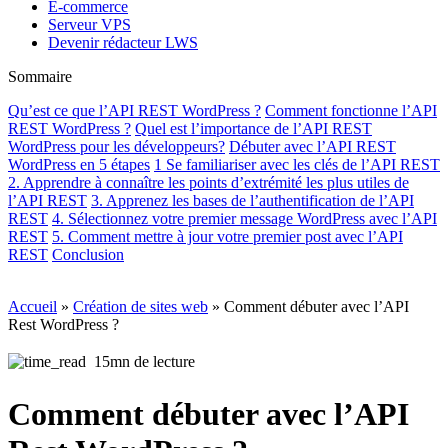
E-commerce
Serveur VPS
Devenir rédacteur LWS
Sommaire
Qu’est ce que l’API REST WordPress ?
Comment fonctionne l’API
REST WordPress ?
Quel est l’importance de l’API REST
WordPress pour les développeurs?
Débuter avec l’API REST
WordPress en 5 étapes
1 Se familiariser avec les clés de l’API REST
2. Apprendre à connaître les points d’extrémité les plus utiles de
l’API REST
3. Apprenez les bases de l’authentification de l’API
REST
4. Sélectionnez votre premier message WordPress avec l’API
REST
5. Comment mettre à jour votre premier post avec l’API
REST
Conclusion
Accueil
»
Création de sites web
»
Comment débuter avec l’API
Rest WordPress ?
15mn de lecture
Comment débuter avec l’API