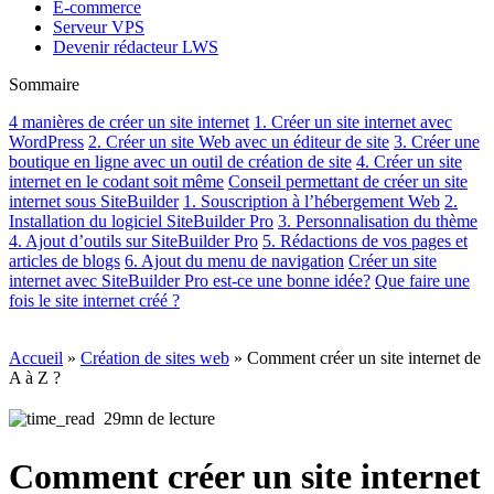
E-commerce
Serveur VPS
Devenir rédacteur LWS
Sommaire
4 manières de créer un site internet
1. Créer un site internet avec
WordPress
2. Créer un site Web avec un éditeur de site
3. Créer une
boutique en ligne avec un outil de création de site
4. Créer un site
internet en le codant soit même
Conseil permettant de créer un site
internet sous SiteBuilder
1. Souscription à l’hébergement Web
2.
Installation du logiciel SiteBuilder Pro
3. Personnalisation du thème
4. Ajout d’outils sur SiteBuilder Pro
5. Rédactions de vos pages et
articles de blogs
6. Ajout du menu de navigation
Créer un site
internet avec SiteBuilder Pro est-ce une bonne idée?
Que faire une
fois le site internet créé ?
Accueil
»
Création de sites web
»
Comment créer un site internet de
A à Z ?
29mn de lecture
Comment créer un site internet