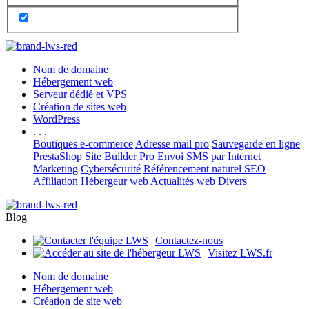
Nom de domaine
Hébergement web
Serveur dédié et VPS
Création de sites web
WordPress
. . .
Boutiques e-commerce
Adresse mail pro
Sauvegarde en ligne
PrestaShop
Site Builder Pro
Envoi SMS par Internet
Marketing
Cybersécurité
Référencement naturel SEO
Affiliation Hébergeur web
Actualités web
Divers
Blog
Contactez-nous
Visitez LWS.fr
Nom de domaine
Hébergement web
Création de site web