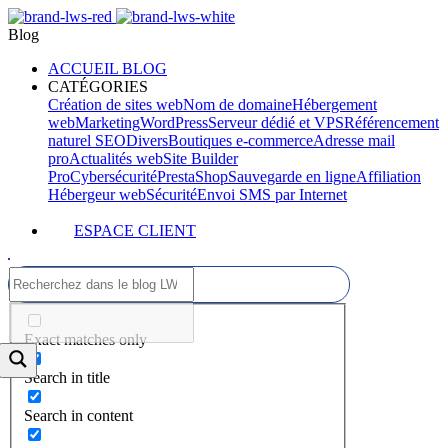
Blog
ACCUEIL BLOG
CATÉGORIES
Création de sites web
Nom de domaine
Hébergement
web
Marketing
WordPress
Serveur dédié et VPS
Référencement
naturel SEO
Divers
Boutiques e-commerce
Adresse mail
pro
Actualités web
Site Builder
Pro
Cybersécurité
PrestaShop
Sauvegarde en ligne
Affiliation
Hébergeur web
Sécurité
Envoi SMS par Internet
ESPACE CLIENT
Exact matches only
Search in title
Search in content