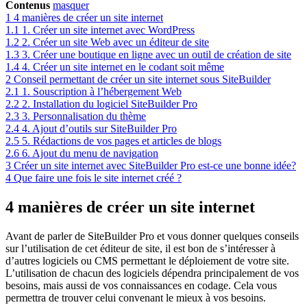
Contenus
masquer
1
4 manières de créer un site internet
1.1
1. Créer un site internet avec WordPress
1.2
2. Créer un site Web avec un éditeur de site
1.3
3. Créer une boutique en ligne avec un outil de création de site
1.4
4. Créer un site internet en le codant soit même
2
Conseil permettant de créer un site internet sous SiteBuilder
2.1
1. Souscription à l’hébergement Web
2.2
2. Installation du logiciel SiteBuilder Pro
2.3
3. Personnalisation du thème
2.4
4. Ajout d’outils sur SiteBuilder Pro
2.5
5. Rédactions de vos pages et articles de blogs
2.6
6. Ajout du menu de navigation
3
Créer un site internet avec SiteBuilder Pro est-ce une bonne idée?
4
Que faire une fois le site internet créé ?
4 manières de créer un site internet
Avant de parler de SiteBuilder Pro et vous donner quelques conseils
sur l’utilisation de cet éditeur de site, il est bon de s’intéresser à
d’autres logiciels ou CMS permettant le déploiement de votre site.
L’utilisation de chacun des logiciels dépendra principalement de vos
besoins, mais aussi de vos connaissances en codage. Cela vous
permettra de trouver celui convenant le mieux à vos besoins.