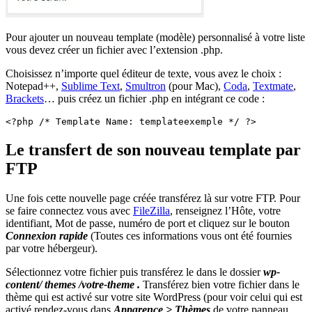
Pour ajouter un nouveau template (modèle) personnalisé à votre liste
vous devez créer un fichier avec l’extension .php.
Choisissez n’importe quel éditeur de texte, vous avez le choix :
Notepad++,
Sublime Text
,
Smultron
(pour Mac),
Coda
,
Textmate
,
Brackets
… puis créez un fichier .php en intégrant ce code :
<?php /* Template Name: templateexemple */ ?>
Le transfert de son nouveau template par
FTP
Une fois cette nouvelle page créée transférez là sur votre FTP. Pour
se faire connectez vous avec
FileZilla
, renseignez l’Hôte, votre
identifiant, Mot de passe, numéro de port et cliquez sur le bouton
Connexion rapide
(Toutes ces informations vous ont été fournies
par votre hébergeur).
Sélectionnez votre fichier puis transférez le dans le dossier
wp-
content/ themes /votre-theme .
Transférez bien votre fichier dans le
thème qui est activé sur votre site WordPress (pour voir celui qui est
activé rendez-vous dans
Apparence > Thèmes
de votre panneau