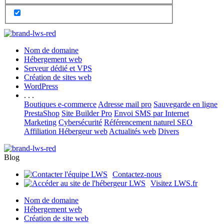
Nom de domaine
Hébergement web
Serveur dédié et VPS
Création de sites web
WordPress
. . .
Boutiques e-commerce
Adresse mail pro
Sauvegarde en ligne
PrestaShop
Site Builder Pro
Envoi SMS par Internet
Marketing
Cybersécurité
Référencement naturel SEO
Affiliation Hébergeur web
Actualités web
Divers
Blog
Contactez-nous
Visitez LWS.fr
Nom de domaine
Hébergement web
Création de site web