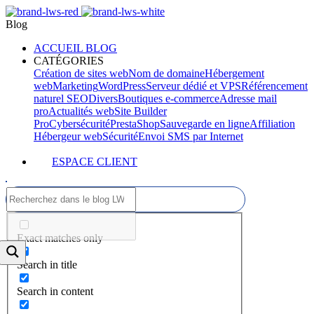
Blog
ACCUEIL BLOG
CATÉGORIES
Création de sites web
Nom de domaine
Hébergement
web
Marketing
WordPress
Serveur dédié et VPS
Référencement
naturel SEO
Divers
Boutiques e-commerce
Adresse mail
pro
Actualités web
Site Builder
Pro
Cybersécurité
PrestaShop
Sauvegarde en ligne
Affiliation
Hébergeur web
Sécurité
Envoi SMS par Internet
ESPACE CLIENT
Exact matches only
Search in title
Search in content