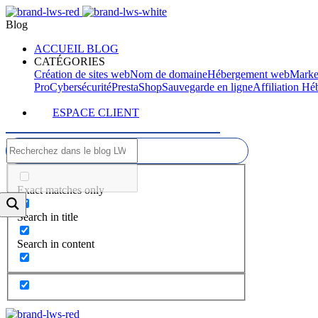
Blog
ACCUEIL BLOG
CATÉGORIES
Création de sites web
Nom de domaine
Hébergement web
Marke
Pro
Cybersécurité
PrestaShop
Sauvegarde en ligne
Affiliation H
ESPACE CLIENT
Exact matches only
Search in title
Search in content