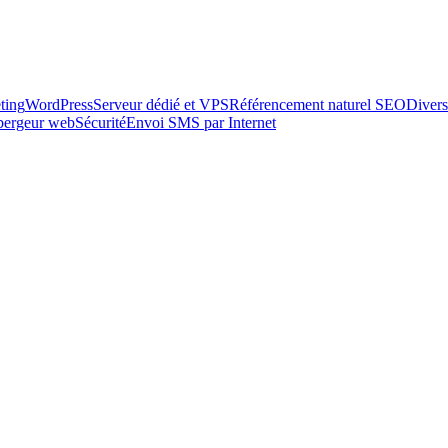
ting
WordPress
Serveur dédié et VPS
Référencement naturel SEO
Divers
ébergeur web
Sécurité
Envoi SMS par Internet