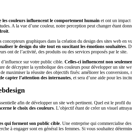
les couleurs influencent le comportement humain
et ont un impact 
ttitudes. A la vue d’une couleur, notre perception peut changer étant donn
droit
.
es concepteurs graphiques dans la création du design des sites web en v
aliser le design du site tout en suscitant les émotions souhaitées
. D
eurs ont de l’activité, des produits ou des services proposés par le site.
d’influence sur votre public cible.
Celles-ci influencent non seuleme
sure de décrypter la symbolique des couleurs pour développer un site w
de maximiser la réussite des objectifs fixés: améliorer les conversions, m
 de capter l’attention des internautes
, et sera d’une aide pour les incit
ebdesign
ssentielle afin de développer un site web pertinent. Quel est le profil d
ncerne le choix des couleurs
. L’objectif étant de créer un visuel attra
s qui forment son public cible
. Une entreprise qui commercialise de
che à engager sont en général les femmes. Si vous souhaitez déterminer