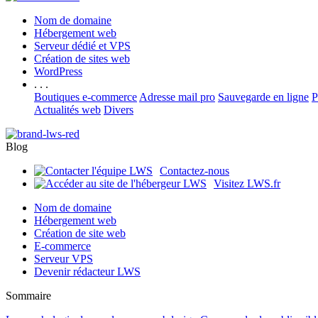
Nom de domaine
Hébergement web
Serveur dédié et VPS
Création de sites web
WordPress
. . .
Boutiques e-commerce
Adresse mail pro
Sauvegarde en ligne
P
Actualités web
Divers
Blog
Contactez-nous
Visitez LWS.fr
Nom de domaine
Hébergement web
Création de site web
E-commerce
Serveur VPS
Devenir rédacteur LWS
Sommaire