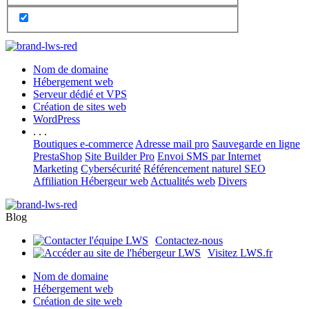
Nom de domaine
Hébergement web
Serveur dédié et VPS
Création de sites web
WordPress
. . .
Boutiques e-commerce
Adresse mail pro
Sauvegarde en ligne
PrestaShop
Site Builder Pro
Envoi SMS par Internet
Marketing
Cybersécurité
Référencement naturel SEO
Affiliation Hébergeur web
Actualités web
Divers
Blog
Contactez-nous
Visitez LWS.fr
Nom de domaine
Hébergement web
Création de site web