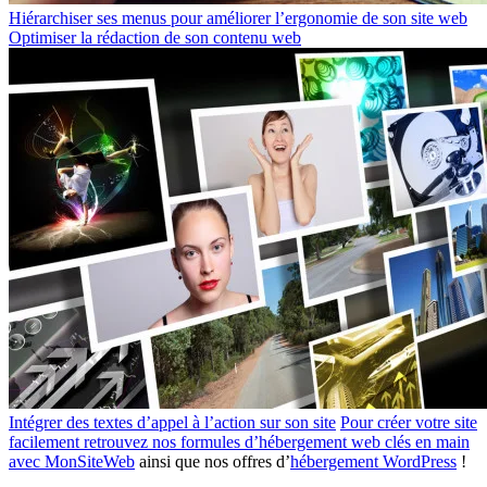
Hiérarchiser ses menus pour améliorer l’ergonomie de son site web
Optimiser la rédaction de son contenu web
Intégrer des textes d’appel à l’action sur son site
Pour créer votre site
facilement retrouvez nos formules d’hébergement web clés en main
avec
MonSiteWeb
ainsi que nos offres d’
hébergement WordPress
!