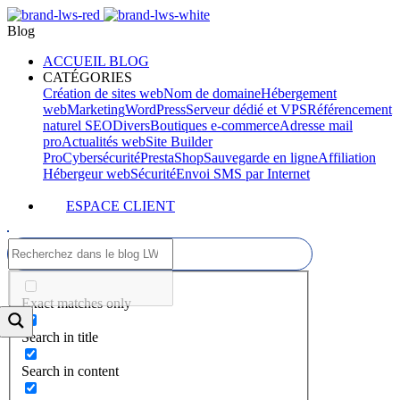
Blog
ACCUEIL BLOG
CATÉGORIES
Création de sites web
Nom de domaine
Hébergement
web
Marketing
WordPress
Serveur dédié et VPS
Référencement
naturel SEO
Divers
Boutiques e-commerce
Adresse mail
pro
Actualités web
Site Builder
Pro
Cybersécurité
PrestaShop
Sauvegarde en ligne
Affiliation
Hébergeur web
Sécurité
Envoi SMS par Internet
ESPACE CLIENT
Exact matches only
Search in title
Search in content