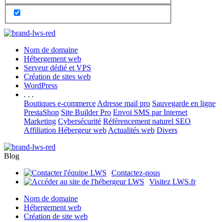
Nom de domaine
Hébergement web
Serveur dédié et VPS
Création de sites web
WordPress
. . .
Boutiques e-commerce
Adresse mail pro
Sauvegarde en ligne
PrestaShop
Site Builder Pro
Envoi SMS par Internet
Marketing
Cybersécurité
Référencement naturel SEO
Affiliation Hébergeur web
Actualités web
Divers
Blog
Contactez-nous
Visitez LWS.fr
Nom de domaine
Hébergement web
Création de site web