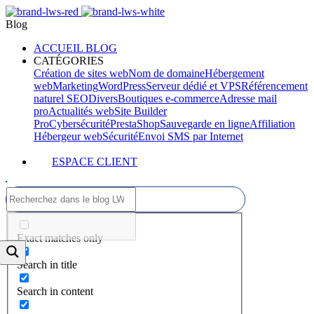
Blog
ACCUEIL BLOG
CATÉGORIES
Création de sites web
Nom de domaine
Hébergement
web
Marketing
WordPress
Serveur dédié et VPS
Référencement
naturel SEO
Divers
Boutiques e-commerce
Adresse mail
pro
Actualités web
Site Builder
Pro
Cybersécurité
PrestaShop
Sauvegarde en ligne
Affiliation
Hébergeur web
Sécurité
Envoi SMS par Internet
ESPACE CLIENT
Exact matches only
Search in title
Search in content