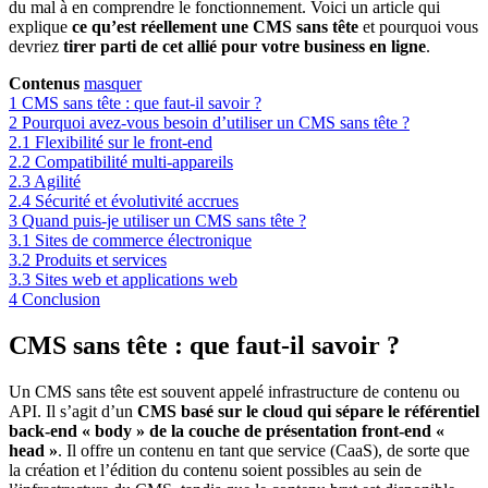
du mal à en comprendre le fonctionnement. Voici un article qui
explique
ce qu’est réellement une CMS sans tête
et pourquoi vous
devriez
tirer parti de cet allié pour votre business en ligne
.
Contenus
masquer
1
CMS sans tête : que faut-il savoir ?
2
Pourquoi avez-vous besoin d’utiliser un CMS sans tête ?
2.1
Flexibilité sur le front-end
2.2
Compatibilité multi-appareils
2.3
Agilité
2.4
Sécurité et évolutivité accrues
3
Quand puis-je utiliser un CMS sans tête ?
3.1
Sites de commerce électronique
3.2
Produits et services
3.3
Sites web et applications web
4
Conclusion
CMS sans tête : que faut-il savoir ?
Un CMS sans tête est souvent appelé infrastructure de contenu ou
API. Il s’agit d’un
CMS basé sur le cloud qui sépare le référentiel
back-end « body » de la couche de présentation front-end «
head »
. Il offre un contenu en tant que service (CaaS), de sorte que
la création et l’édition du contenu soient possibles au sein de