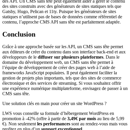
des API. Un CMS sans tête peut également aider à gérer le contenu
des sites construits avec des générateurs de sites statiques tels que
Gatsby, Hugo, Pelican et 11ty. Puisque les générateurs de sites
statiques n’utilisent pas de bases de données comme référentiel de
contenu, l’approche CMS API sans tête est parfaitement adaptée.
Conclusion
Grâce à une approche basée sur les API, un CMS sans tête permet
aux éditeurs de créer du contenu dans son interface back-end et aux
développeurs de le
diffuser sur plusieurs plateformes
. Dans le
domaine du développement web, un CMS sans tête permet à
l’équipe de développement de créer des pages web à l’aide de
frameworks JavaScript populaires. Il peut également faciliter la
gestion de projets plus importants, tels que des sites de commerce
électronique et des services de streaming. Si vous souhaitez offrir
une expérience numérique multiplateforme, envisagez de passer à un
CMS sans tête.
Une solution clés en main pour créer un site WordPress ?
LWS vous conseille sa formule d’hébergement WordPress en
promotion à -42% (offre à partir de
3,49€ par mois
au lieu de 5,99
€). Non seulement
les performances
sont au rendez-vous mais vous
profitez en plus d’un
support exceptionnel
.