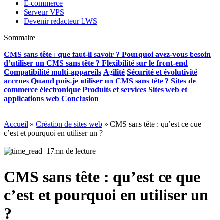
E-commerce
Serveur VPS
Devenir rédacteur LWS
Sommaire
CMS sans tête : que faut-il savoir ?
Pourquoi avez-vous besoin
d’utiliser un CMS sans tête ?
Flexibilité sur le front-end
Compatibilité multi-appareils
Agilité
Sécurité et évolutivité
accrues
Quand puis-je utiliser un CMS sans tête ?
Sites de
commerce électronique
Produits et services
Sites web et
applications web
Conclusion
Accueil
»
Création de sites web
»
CMS sans tête : qu’est ce que
c’est et pourquoi en utiliser un ?
17mn de lecture
CMS sans tête : qu’est ce que
c’est et pourquoi en utiliser un
?