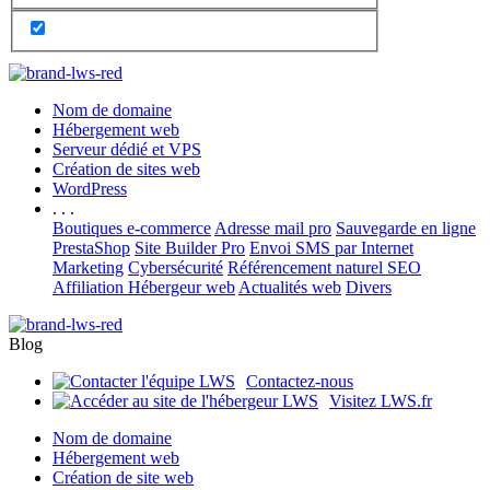
Nom de domaine
Hébergement web
Serveur dédié et VPS
Création de sites web
WordPress
. . .
Boutiques e-commerce
Adresse mail pro
Sauvegarde en ligne
PrestaShop
Site Builder Pro
Envoi SMS par Internet
Marketing
Cybersécurité
Référencement naturel SEO
Affiliation Hébergeur web
Actualités web
Divers
Blog
Contactez-nous
Visitez LWS.fr
Nom de domaine
Hébergement web
Création de site web