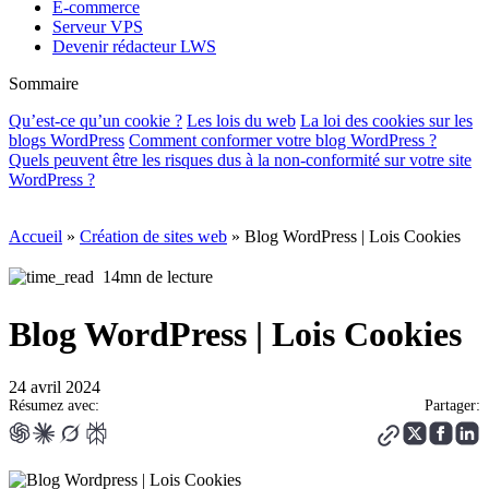
E-commerce
Serveur VPS
Devenir rédacteur LWS
Sommaire
Qu’est-ce qu’un cookie ?
Les lois du web
La loi des cookies sur les
blogs WordPress
Comment conformer votre blog WordPress ?
Quels peuvent être les risques dus à la non-conformité sur votre site
WordPress ?
Accueil
»
Création de sites web
»
Blog WordPress | Lois Cookies
14mn de lecture
Blog WordPress | Lois Cookies
24 avril 2024
Résumez avec:
Partager: