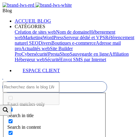
Blog
ACCUEIL BLOG
CATÉGORIES
Création de sites web
Nom de domaine
Hébergement
web
Marketing
WordPress
Serveur dédié et VPS
Référencement
naturel SEO
Divers
Boutiques e-commerce
Adresse mail
pro
Actualités web
Site Builder
Pro
Cybersécurité
PrestaShop
Sauvegarde en ligne
Affiliation
Hébergeur web
Sécurité
Envoi SMS par Internet
ESPACE CLIENT
Exact matches only
Search in title
Search in content