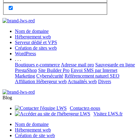
Nom de domaine
Hébergement web
Serveur dédié et VPS
Création de sites web
WordPress
. . .
Boutiques e-commerce
Adresse mail pro
Sauvegarde en ligne
PrestaShop
Site Builder Pro
Envoi SMS par Internet
Marketing
Cybersécurité
Référencement naturel SEO
Affiliation Hébergeur web
Actualités web
Divers
Blog
Contactez-nous
Visitez LWS.fr
Nom de domaine
Hébergement web
Création de site web