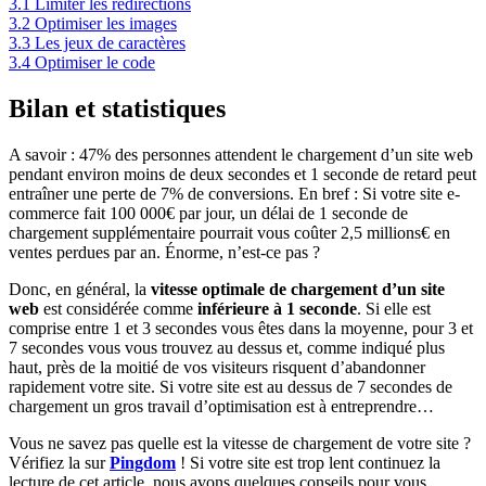
3.1
Limiter les redirections
3.2
Optimiser les images
3.3
Les jeux de caractères
3.4
Optimiser le code
Bilan et statistiques
A savoir : 47% des personnes attendent le chargement d’un site web
pendant environ moins de deux secondes et 1 seconde de retard peut
entraîner une perte de 7% de conversions. En bref : Si votre site e-
commerce fait 100 000€ par jour, un délai de 1 seconde de
chargement supplémentaire pourrait vous coûter 2,5 millions€ en
ventes perdues par an. Énorme, n’est-ce pas ?
Donc, en général, la
vitesse optimale de chargement d’un site
web
est considérée comme
inférieure à 1 seconde
. Si elle est
comprise entre 1 et 3 secondes vous êtes dans la moyenne, pour 3 et
7 secondes vous vous trouvez au dessus et, comme indiqué plus
haut, près de la moitié de vos visiteurs risquent d’abandonner
rapidement votre site. Si votre site est au dessus de 7 secondes de
chargement un gros travail d’optimisation est à entreprendre…
Vous ne savez pas quelle est la vitesse de chargement de votre site ?
Vérifiez la sur
Pingdom
! Si votre site est trop lent continuez la
lecture de cet article, nous avons quelques conseils pour vous.