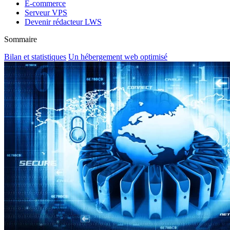
E-commerce
Serveur VPS
Devenir rédacteur LWS
Sommaire
Bilan et statistiques
Un hébergement web optimisé