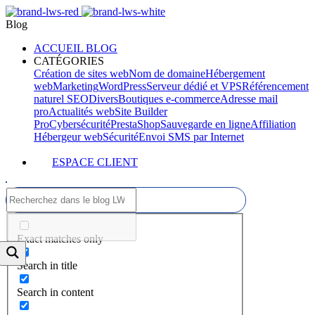
Blog
ACCUEIL BLOG
CATÉGORIES
Création de sites web
Nom de domaine
Hébergement
web
Marketing
WordPress
Serveur dédié et VPS
Référencement
naturel SEO
Divers
Boutiques e-commerce
Adresse mail
pro
Actualités web
Site Builder
Pro
Cybersécurité
PrestaShop
Sauvegarde en ligne
Affiliation
Hébergeur web
Sécurité
Envoi SMS par Internet
ESPACE CLIENT
Exact matches only
Search in title
Search in content