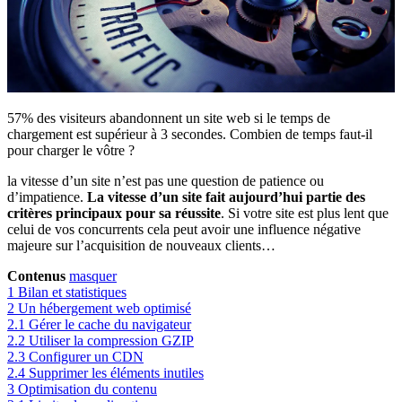
57% des visiteurs abandonnent un site web si le temps de
chargement est supérieur à 3 secondes. Combien de temps faut-il
pour charger le vôtre ?
la vitesse d’un site n’est pas une question de patience ou
d’impatience.
La vitesse d’un site fait aujourd’hui partie des
critères principaux pour sa réussite
. Si votre site est plus lent que
celui de vos concurrents cela peut avoir une influence négative
majeure sur l’acquisition de nouveaux clients…
Contenus
masquer
1
Bilan et statistiques
2
Un hébergement web optimisé
2.1
Gérer le cache du navigateur
2.2
Utiliser la compression GZIP
2.3
Configurer un CDN
2.4
Supprimer les éléments inutiles
3
Optimisation du contenu