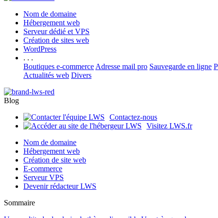
Nom de domaine
Hébergement web
Serveur dédié et VPS
Création de sites web
WordPress
. . .
Boutiques e-commerce
Adresse mail pro
Sauvegarde en ligne
P
Actualités web
Divers
Blog
Contactez-nous
Visitez LWS.fr
Nom de domaine
Hébergement web
Création de site web
E-commerce
Serveur VPS
Devenir rédacteur LWS
Sommaire