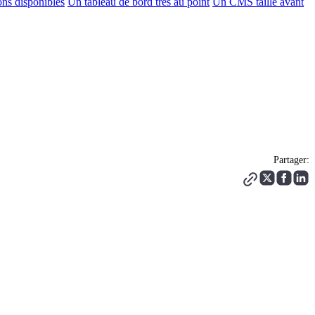
ons disponibles
Un tableau de bord très au point
Un CMS taillé avant
Partager: