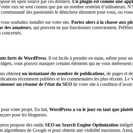
roposé en open source par ces derniers.
Un plugin est comme une applic
d’entre eux ne sont connus que par un nombre restreint d’utilisateurs. N’
 communauté des passionnés le dénichera sûrement pour vous, ou vous a
 vous souhaitez installer sur votre site.
Partez alors à la chasse aux plu
par des amateurs
, qui peuvent ne pas fonctionner correctement. Préférez a
s concernés.
ints forts de WordPress
. Il est facile à prendre en main, même pour un 
idgets, vous pouvez masquer certains éléments qui ne vous intéressent pa
ous obtene
z un instantané du nombre de publications
, de pages et d
 publications récemment publiées et les commentaires les plus récents. Le
isionner un résumé de l’état du SEO
de votre site à condition d’avoir
pour votre projet. En fait,
WordPress a vu le jour en tant que plate
onçues pour les blogueurs.
press propose des outils
SEO ou Search Engine Optimization
intégré
s algorithmes de Google et pour obtenir une visibilité maximum. Ainsi