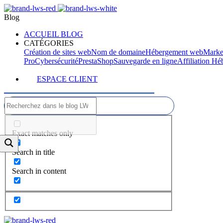
Blog
ACCUEIL BLOG
CATÉGORIES
Création de sites web
Nom de domaine
Hébergement web
Marke
Pro
Cybersécurité
PrestaShop
Sauvegarde en ligne
Affiliation H
ESPACE CLIENT
Exact matches only
Search in title
Search in content