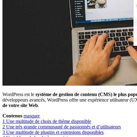
WordPress est le
système de gestion de contenu (CMS) le plus popu
développeurs avancés, WordPress offre une expérience utilisateur (UX)
de votre site Web
.
Contenus
masquer
1
Une multitude de choix de thème disponible
2
Une très grande communauté de passionnés et d’utilisateurs
3
Une multitude de plugins et extensions disponibles