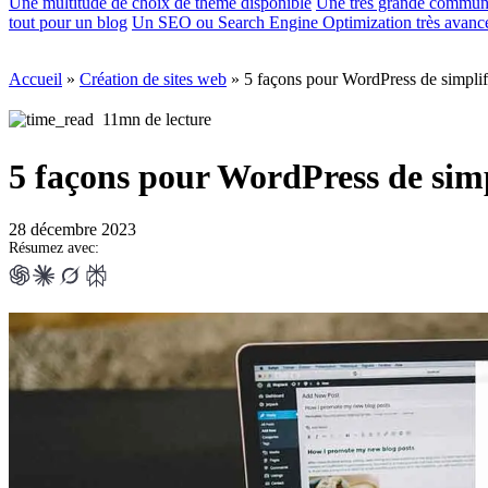
Une multitude de choix de thème disponible
Une très grande communau
tout pour un blog
Un SEO ou Search Engine Optimization très avanc
Accueil
»
Création de sites web
»
5 façons pour WordPress de simplifi
11mn de lecture
5 façons pour WordPress de simpl
28 décembre 2023
Résumez avec: