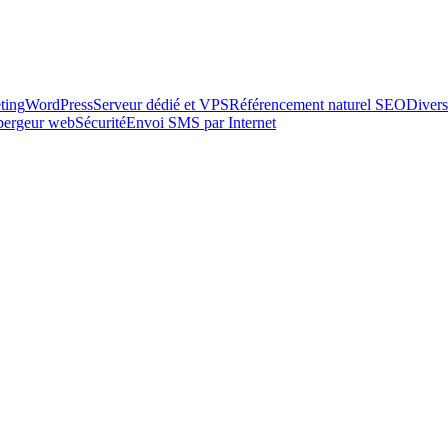
ting
WordPress
Serveur dédié et VPS
Référencement naturel SEO
Divers
ébergeur web
Sécurité
Envoi SMS par Internet