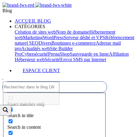
Blog
ACCUEIL BLOG
CATÉGORIES
Création de sites web
Nom de domaine
Hébergement
web
Marketing
WordPress
Serveur dédié et VPS
Référencement
naturel SEO
Divers
Boutiques e-commerce
Adresse mail
pro
Actualités web
Site Builder
Pro
Cybersécurité
PrestaShop
Sauvegarde en ligne
Affiliation
Hébergeur web
Sécurité
Envoi SMS par Internet
ESPACE CLIENT
Exact matches only
Search in title
Search in content