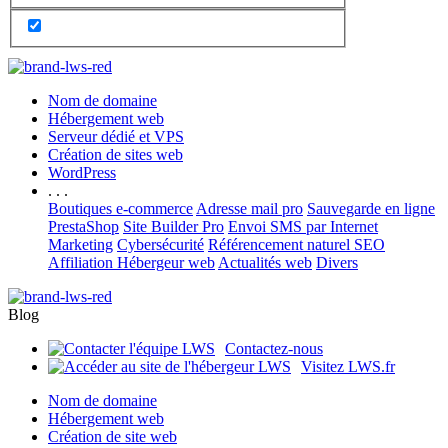
Nom de domaine
Hébergement web
Serveur dédié et VPS
Création de sites web
WordPress
. . .
Boutiques e-commerce
Adresse mail pro
Sauvegarde en ligne
PrestaShop
Site Builder Pro
Envoi SMS par Internet
Marketing
Cybersécurité
Référencement naturel SEO
Affiliation Hébergeur web
Actualités web
Divers
Blog
Contactez-nous
Visitez LWS.fr
Nom de domaine
Hébergement web
Création de site web