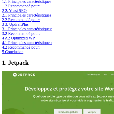
1.1
Principales caractéristiques
1.2
Recommandé pour:
2
2. Yoast SEO
2.1
Principales caractéristiques
2.2
Recommandé pour:
3
3. UpdraftPlus
3.1
Principales caractéristiques:
3.2
Recommandé pour:
4
A2 Optimized WP
4.1
Principales caractéristiques:
4.2
Recommandé pour:
5
Conclusion
1. Jetpack