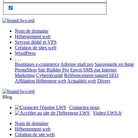
Nom de domaine
Hébergement web
Serveur dédié et VPS
Création de sites web
WordPress
. . .
Boutiques e-commerce
Adresse mail pro
Sauvegarde en ligne
PrestaShop
Site Builder Pro
Envoi SMS par Internet
Marketing
Cybersécurité
Référencement naturel SEO
Affiliation Hébergeur web
Actualités web
Divers
Blog
Contactez-nous
Visitez LWS.fr
Nom de domaine
Hébergement web
Création de site web