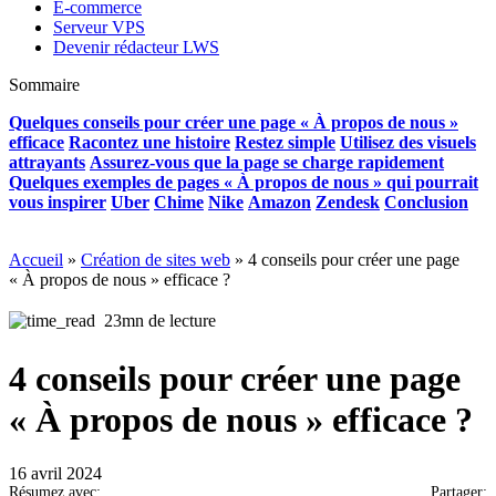
E-commerce
Serveur VPS
Devenir rédacteur LWS
Sommaire
Quelques conseils pour créer une page « À propos de nous »
efficace
Racontez une histoire
Restez simple
Utilisez des visuels
attrayants
Assurez-vous que la page se charge rapidement
Quelques exemples de pages « À propos de nous » qui pourrait
vous inspirer
Uber
Chime
Nike
Amazon
Zendesk
Conclusion
Accueil
»
Création de sites web
»
4 conseils pour créer une page
« À propos de nous » efficace ?
23mn de lecture
4 conseils pour créer une page
« À propos de nous » efficace ?
16 avril 2024
Résumez avec:
Partager: