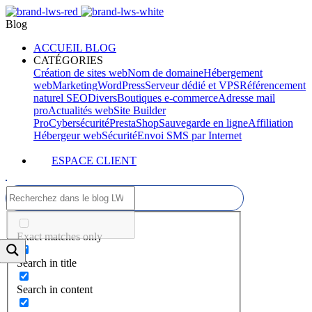
Blog
ACCUEIL BLOG
CATÉGORIES
Création de sites web
Nom de domaine
Hébergement
web
Marketing
WordPress
Serveur dédié et VPS
Référencement
naturel SEO
Divers
Boutiques e-commerce
Adresse mail
pro
Actualités web
Site Builder
Pro
Cybersécurité
PrestaShop
Sauvegarde en ligne
Affiliation
Hébergeur web
Sécurité
Envoi SMS par Internet
ESPACE CLIENT
Exact matches only
Search in title
Search in content