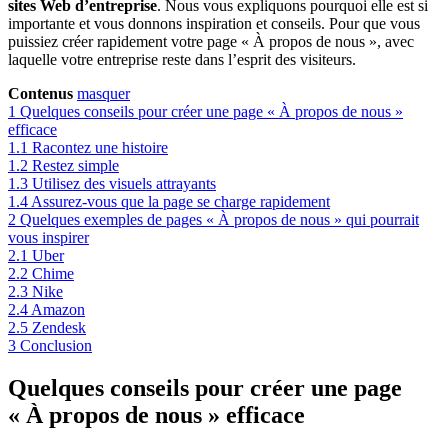
sites Web d’entreprise
. Nous vous expliquons pourquoi elle est si
importante et vous donnons inspiration et conseils. Pour que vous
puissiez créer rapidement votre page « À propos de nous », avec
laquelle votre entreprise reste dans l’esprit des visiteurs.
Contenus
masquer
1
Quelques conseils pour créer une page « À propos de nous »
efficace
1.1
Racontez une histoire
1.2
Restez simple
1.3
Utilisez des visuels attrayants
1.4
Assurez-vous que la page se charge rapidement
2
Quelques exemples de pages « À propos de nous » qui pourrait
vous inspirer
2.1
Uber
2.2
Chime
2.3
Nike
2.4
Amazon
2.5
Zendesk
3
Conclusion
Quelques conseils pour créer une page
« À propos de nous » efficace