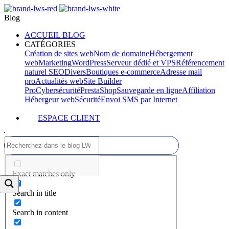
Blog
ACCUEIL BLOG
CATÉGORIES
Création de sites web
Nom de domaine
Hébergement
web
Marketing
WordPress
Serveur dédié et VPS
Référencement
naturel SEO
Divers
Boutiques e-commerce
Adresse mail
pro
Actualités web
Site Builder
Pro
Cybersécurité
PrestaShop
Sauvegarde en ligne
Affiliation
Hébergeur web
Sécurité
Envoi SMS par Internet
ESPACE CLIENT
Exact matches only
Search in title
Search in content