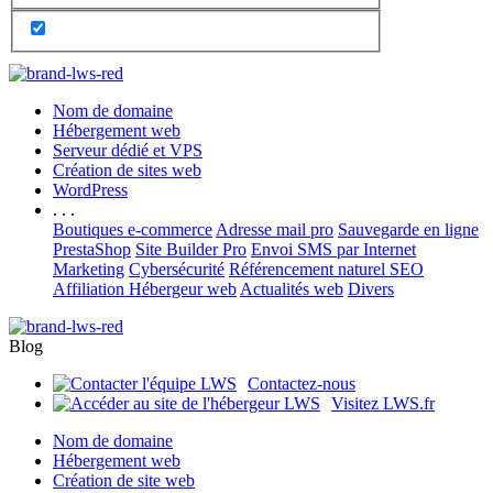
Nom de domaine
Hébergement web
Serveur dédié et VPS
Création de sites web
WordPress
. . .
Boutiques e-commerce
Adresse mail pro
Sauvegarde en ligne
PrestaShop
Site Builder Pro
Envoi SMS par Internet
Marketing
Cybersécurité
Référencement naturel SEO
Affiliation Hébergeur web
Actualités web
Divers
Blog
Contactez-nous
Visitez LWS.fr
Nom de domaine
Hébergement web
Création de site web