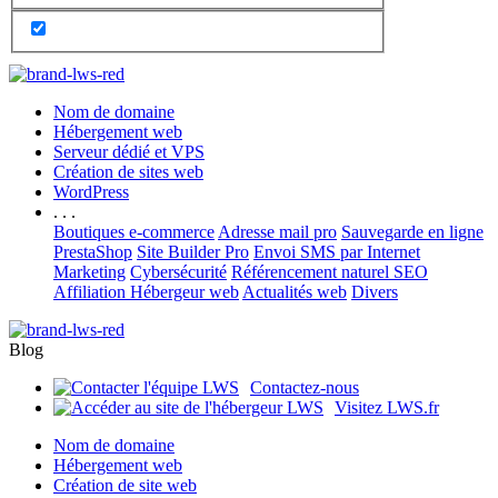
Nom de domaine
Hébergement web
Serveur dédié et VPS
Création de sites web
WordPress
. . .
Boutiques e-commerce
Adresse mail pro
Sauvegarde en ligne
PrestaShop
Site Builder Pro
Envoi SMS par Internet
Marketing
Cybersécurité
Référencement naturel SEO
Affiliation Hébergeur web
Actualités web
Divers
Blog
Contactez-nous
Visitez LWS.fr
Nom de domaine
Hébergement web
Création de site web