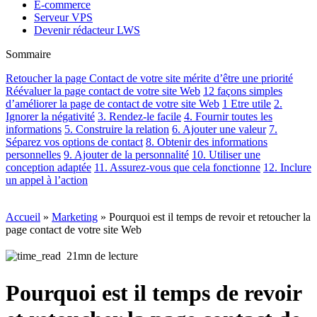
E-commerce
Serveur VPS
Devenir rédacteur LWS
Sommaire
Retoucher la page Contact de votre site mérite d’être une priorité
Réévaluer la page contact de votre site Web
12 façons simples
d’améliorer la page de contact de votre site Web
1 Etre utile
2.
Ignorer la négativité
3. Rendez-le facile
4. Fournir toutes les
informations
5. Construire la relation
6. Ajouter une valeur
7.
Séparez vos options de contact
8. Obtenir des informations
personnelles
9. Ajouter de la personnalité
10. Utiliser une
conception adaptée
11. Assurez-vous que cela fonctionne
12. Inclure
un appel à l’action
Accueil
»
Marketing
»
Pourquoi est il temps de revoir et retoucher la
page contact de votre site Web
21mn de lecture
Pourquoi est il temps de revoir