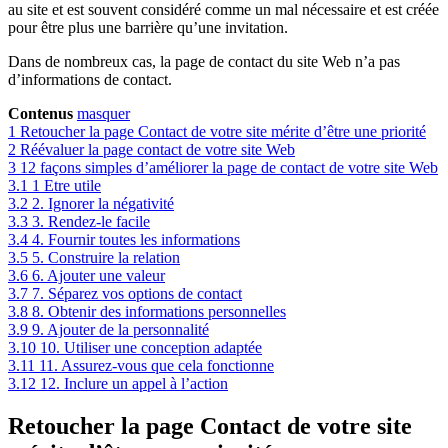
au site et est souvent considéré comme un mal nécessaire et est créée
pour être plus une barrière qu’une invitation.
Dans de nombreux cas, la page de contact du site Web n’a pas
d’informations de contact.
Contenus
masquer
1
Retoucher la page Contact de votre site mérite d’être une priorité
2
Réévaluer la page contact de votre site Web
3
12 façons simples d’améliorer la page de contact de votre site Web
3.1
1 Etre utile
3.2
2. Ignorer la négativité
3.3
3. Rendez-le facile
3.4
4. Fournir toutes les informations
3.5
5. Construire la relation
3.6
6. Ajouter une valeur
3.7
7. Séparez vos options de contact
3.8
8. Obtenir des informations personnelles
3.9
9. Ajouter de la personnalité
3.10
10. Utiliser une conception adaptée
3.11
11. Assurez-vous que cela fonctionne
3.12
12. Inclure un appel à l’action
Retoucher la page Contact de votre site