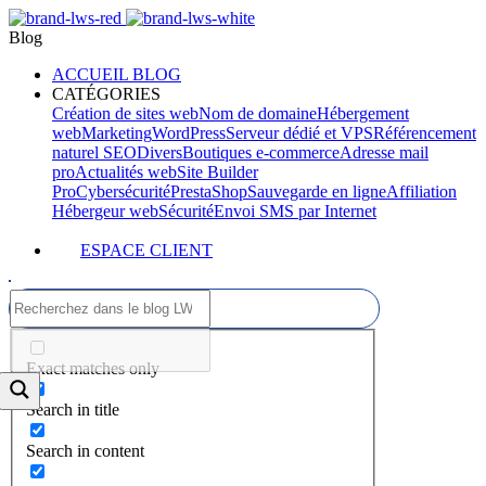
Blog
ACCUEIL BLOG
CATÉGORIES
Création de sites web
Nom de domaine
Hébergement
web
Marketing
WordPress
Serveur dédié et VPS
Référencement
naturel SEO
Divers
Boutiques e-commerce
Adresse mail
pro
Actualités web
Site Builder
Pro
Cybersécurité
PrestaShop
Sauvegarde en ligne
Affiliation
Hébergeur web
Sécurité
Envoi SMS par Internet
ESPACE CLIENT
Exact matches only
Search in title
Search in content