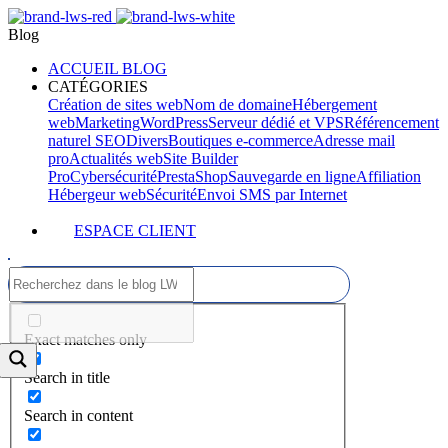
Blog
ACCUEIL BLOG
CATÉGORIES
Création de sites web
Nom de domaine
Hébergement
web
Marketing
WordPress
Serveur dédié et VPS
Référencement
naturel SEO
Divers
Boutiques e-commerce
Adresse mail
pro
Actualités web
Site Builder
Pro
Cybersécurité
PrestaShop
Sauvegarde en ligne
Affiliation
Hébergeur web
Sécurité
Envoi SMS par Internet
ESPACE CLIENT
Exact matches only
Search in title
Search in content