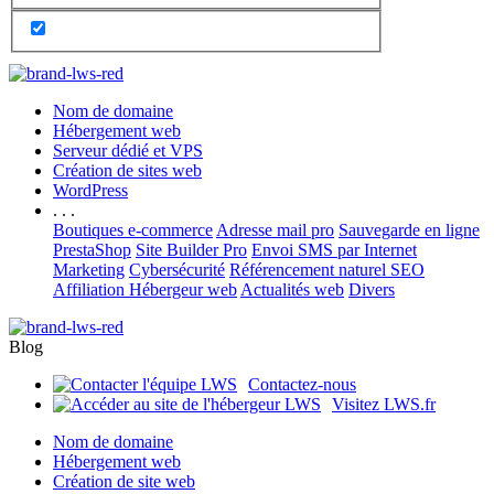
Nom de domaine
Hébergement web
Serveur dédié et VPS
Création de sites web
WordPress
. . .
Boutiques e-commerce
Adresse mail pro
Sauvegarde en ligne
PrestaShop
Site Builder Pro
Envoi SMS par Internet
Marketing
Cybersécurité
Référencement naturel SEO
Affiliation Hébergeur web
Actualités web
Divers
Blog
Contactez-nous
Visitez LWS.fr
Nom de domaine
Hébergement web
Création de site web