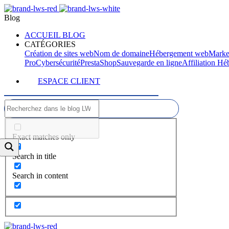
Blog
ACCUEIL BLOG
CATÉGORIES
Création de sites web
Nom de domaine
Hébergement web
Marke
Pro
Cybersécurité
PrestaShop
Sauvegarde en ligne
Affiliation H
ESPACE CLIENT
Exact matches only
Search in title
Search in content