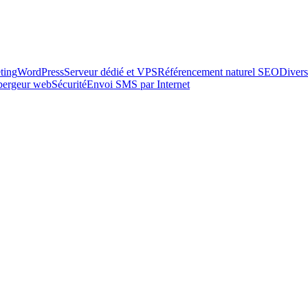
ting
WordPress
Serveur dédié et VPS
Référencement naturel SEO
Divers
ébergeur web
Sécurité
Envoi SMS par Internet