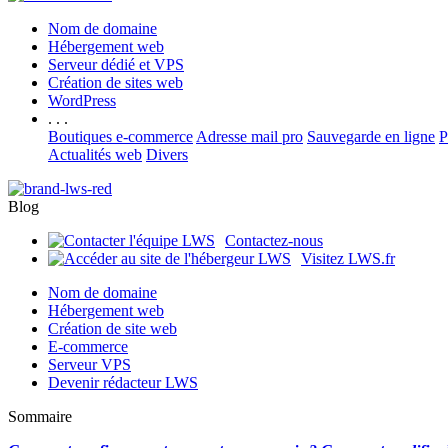
Nom de domaine
Hébergement web
Serveur dédié et VPS
Création de sites web
WordPress
. . .
Boutiques e-commerce
Adresse mail pro
Sauvegarde en ligne
P
Actualités web
Divers
Blog
Contactez-nous
Visitez LWS.fr
Nom de domaine
Hébergement web
Création de site web
E-commerce
Serveur VPS
Devenir rédacteur LWS
Sommaire