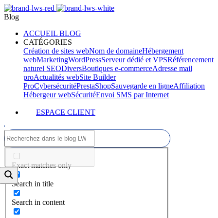
Blog
ACCUEIL BLOG
CATÉGORIES
Création de sites web
Nom de domaine
Hébergement
web
Marketing
WordPress
Serveur dédié et VPS
Référencement
naturel SEO
Divers
Boutiques e-commerce
Adresse mail
pro
Actualités web
Site Builder
Pro
Cybersécurité
PrestaShop
Sauvegarde en ligne
Affiliation
Hébergeur web
Sécurité
Envoi SMS par Internet
ESPACE CLIENT
Exact matches only
Search in title
Search in content