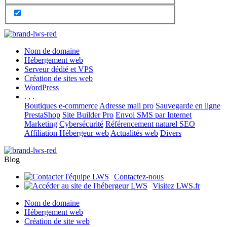
Nom de domaine
Hébergement web
Serveur dédié et VPS
Création de sites web
WordPress
. . .
Boutiques e-commerce
Adresse mail pro
Sauvegarde en ligne
PrestaShop
Site Builder Pro
Envoi SMS par Internet
Marketing
Cybersécurité
Référencement naturel SEO
Affiliation Hébergeur web
Actualités web
Divers
Blog
Contactez-nous
Visitez LWS.fr
Nom de domaine
Hébergement web
Création de site web