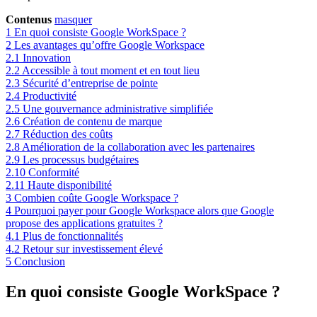
Contenus
masquer
1
En quoi consiste Google WorkSpace ?
2
Les avantages qu’offre Google Workspace
2.1
Innovation
2.2
Accessible à tout moment et en tout lieu
2.3
Sécurité d’entreprise de pointe
2.4
Productivité
2.5
Une gouvernance administrative simplifiée
2.6
Création de contenu de marque
2.7
Réduction des coûts
2.8
Amélioration de la collaboration avec les partenaires
2.9
Les processus budgétaires
2.10
Conformité
2.11
Haute disponibilité
3
Combien coûte Google Workspace ?
4
Pourquoi payer pour Google Workspace alors que Google
propose des applications gratuites ?
4.1
Plus de fonctionnalités
4.2
Retour sur investissement élevé
5
Conclusion
En quoi consiste Google WorkSpace ?