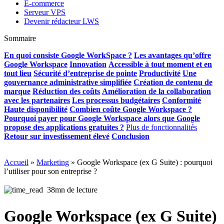
E-commerce
Serveur VPS
Devenir rédacteur LWS
Sommaire
En quoi consiste Google WorkSpace ?
Les avantages qu’offre
Google Workspace
Innovation
Accessible à tout moment et en
tout lieu
Sécurité d’entreprise de pointe
Productivité
Une
gouvernance administrative simplifiée
Création de contenu de
marque
Réduction des coûts
Amélioration de la collaboration
avec les partenaires
Les processus budgétaires
Conformité
Haute disponibilité
Combien coûte Google Workspace ?
Pourquoi payer pour Google Workspace alors que Google
propose des applications gratuites ?
Plus de fonctionnalités
Retour sur investissement élevé
Conclusion
Accueil
»
Marketing
»
Google Workspace (ex G Suite) : pourquoi
l’utiliser pour son entreprise ?
38mn de lecture
Google Workspace (ex G Suite)