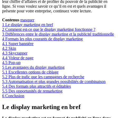
leur chiffre d’affaires et de profiter du pouvoir de la publicité en
ligne. Si vous voulez savoir ce qu’il en est et quels avantages il
présente pour votre entreprise, continuez votre lecture.
Contenus
masquer
1
Le display marketing en bref
2
Comment est-ce que le display marketing fonctionne ?
3
Différences entre le display marketing et la publicité traditionnelle
4
Formats les plus courants de display marketing
4.1
Super bannière
4.2
Skin
4.3
Skycrapper
4.4
Voleur de page
4.5
Pop-up
5
Les avantages du display marketing
5.1
Excellentes options de ciblage
5.2
Plus de trafic que les campagnes de recherche
5.3
Automatisation et plus grandes possibilités de combinaison
5.4
Des formats plus attractifs et éditables
5.5
Des opportunités de remarketing
6
Conclusion
Le display marketing en bref