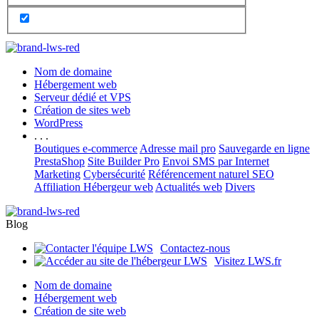
Nom de domaine
Hébergement web
Serveur dédié et VPS
Création de sites web
WordPress
. . .
Boutiques e-commerce
Adresse mail pro
Sauvegarde en ligne
PrestaShop
Site Builder Pro
Envoi SMS par Internet
Marketing
Cybersécurité
Référencement naturel SEO
Affiliation Hébergeur web
Actualités web
Divers
Blog
Contactez-nous
Visitez LWS.fr
Nom de domaine
Hébergement web
Création de site web