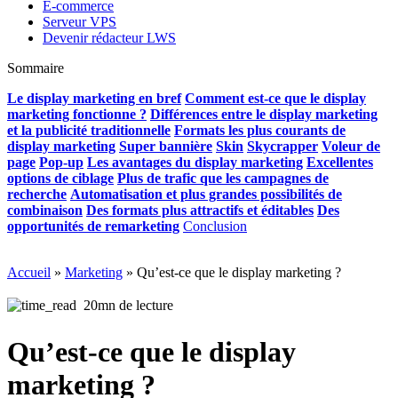
E-commerce
Serveur VPS
Devenir rédacteur LWS
Sommaire
Le display marketing en bref
Comment est-ce que le display
marketing fonctionne ?
Différences entre le display marketing
et la publicité traditionnelle
Formats les plus courants de
display marketing
Super bannière
Skin
Skycrapper
Voleur de
page
Pop-up
Les avantages du display marketing
Excellentes
options de ciblage
Plus de trafic que les campagnes de
recherche
Automatisation et plus grandes possibilités de
combinaison
Des formats plus attractifs et éditables
Des
opportunités de remarketing
Conclusion
Accueil
»
Marketing
»
Qu’est-ce que le display marketing ?
20mn de lecture
Qu’est-ce que le display
marketing ?