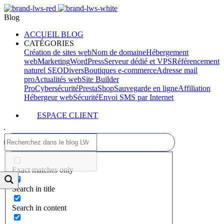
Blog
ACCUEIL BLOG
CATÉGORIES
Création de sites web
Nom de domaine
Hébergement
web
Marketing
WordPress
Serveur dédié et VPS
Référencement
naturel SEO
Divers
Boutiques e-commerce
Adresse mail
pro
Actualités web
Site Builder
Pro
Cybersécurité
PrestaShop
Sauvegarde en ligne
Affiliation
Hébergeur web
Sécurité
Envoi SMS par Internet
ESPACE CLIENT
Exact matches only
Search in title
Search in content