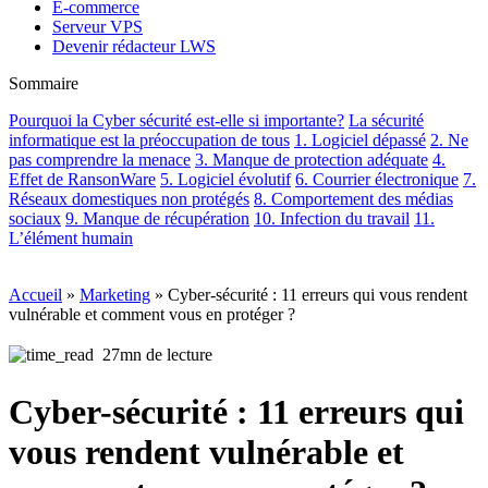
E-commerce
Serveur VPS
Devenir rédacteur LWS
Sommaire
Pourquoi la Cyber sécurité est-elle si importante?
La sécurité
informatique est la préoccupation de tous
1. Logiciel dépassé
2. Ne
pas comprendre la menace
3. Manque de protection adéquate
4.
Effet de RansonWare
5. Logiciel évolutif
6. Courrier électronique
7.
Réseaux domestiques non protégés
8. Comportement des médias
sociaux
9. Manque de récupération
10. Infection du travail
11.
L’élément humain
Accueil
»
Marketing
»
Cyber-sécurité : 11 erreurs qui vous rendent
vulnérable et comment vous en protéger ?
27mn de lecture
Cyber-sécurité : 11 erreurs qui
vous rendent vulnérable et