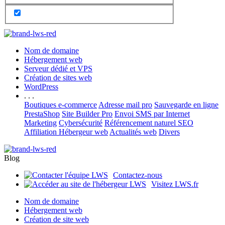
Nom de domaine
Hébergement web
Serveur dédié et VPS
Création de sites web
WordPress
. . .
Boutiques e-commerce
Adresse mail pro
Sauvegarde en ligne
PrestaShop
Site Builder Pro
Envoi SMS par Internet
Marketing
Cybersécurité
Référencement naturel SEO
Affiliation Hébergeur web
Actualités web
Divers
Blog
Contactez-nous
Visitez LWS.fr
Nom de domaine
Hébergement web
Création de site web