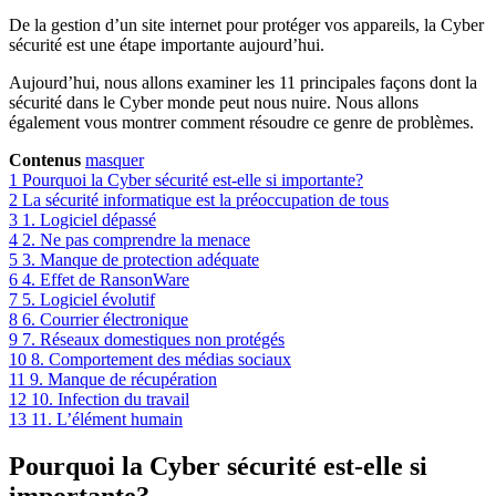
De la gestion d’un site internet pour protéger vos appareils, la Cyber
sécurité est une étape importante aujourd’hui.
Aujourd’hui, nous allons examiner les 11 principales façons dont la
sécurité dans le Cyber monde peut nous nuire. Nous allons
également vous montrer comment résoudre ce genre de problèmes.
Contenus
masquer
1
Pourquoi la Cyber sécurité est-elle si importante?
2
La sécurité informatique est la préoccupation de tous
3
1. Logiciel dépassé
4
2. Ne pas comprendre la menace
5
3. Manque de protection adéquate
6
4. Effet de RansonWare
7
5. Logiciel évolutif
8
6. Courrier électronique
9
7. Réseaux domestiques non protégés
10
8. Comportement des médias sociaux
11
9. Manque de récupération
12
10. Infection du travail
13
11. L’élément humain
Pourquoi la Cyber sécurité est-elle si
importante?