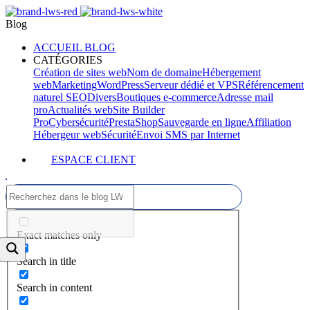
Blog
ACCUEIL BLOG
CATÉGORIES
Création de sites web
Nom de domaine
Hébergement
web
Marketing
WordPress
Serveur dédié et VPS
Référencement
naturel SEO
Divers
Boutiques e-commerce
Adresse mail
pro
Actualités web
Site Builder
Pro
Cybersécurité
PrestaShop
Sauvegarde en ligne
Affiliation
Hébergeur web
Sécurité
Envoi SMS par Internet
ESPACE CLIENT
Exact matches only
Search in title
Search in content