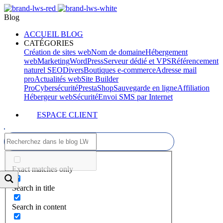
Blog
ACCUEIL BLOG
CATÉGORIES
Création de sites web
Nom de domaine
Hébergement
web
Marketing
WordPress
Serveur dédié et VPS
Référencement
naturel SEO
Divers
Boutiques e-commerce
Adresse mail
pro
Actualités web
Site Builder
Pro
Cybersécurité
PrestaShop
Sauvegarde en ligne
Affiliation
Hébergeur web
Sécurité
Envoi SMS par Internet
ESPACE CLIENT
Exact matches only
Search in title
Search in content