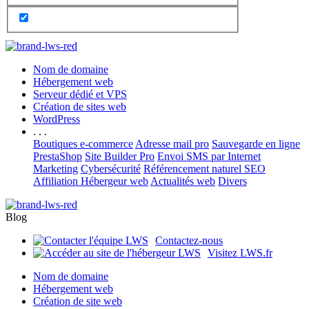
Nom de domaine
Hébergement web
Serveur dédié et VPS
Création de sites web
WordPress
. . .
Boutiques e-commerce
Adresse mail pro
Sauvegarde en ligne
PrestaShop
Site Builder Pro
Envoi SMS par Internet
Marketing
Cybersécurité
Référencement naturel SEO
Affiliation Hébergeur web
Actualités web
Divers
Blog
Contactez-nous
Visitez LWS.fr
Nom de domaine
Hébergement web
Création de site web