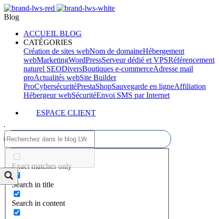
Blog
ACCUEIL BLOG
CATÉGORIES
Création de sites web
Nom de domaine
Hébergement
web
Marketing
WordPress
Serveur dédié et VPS
Référencement
naturel SEO
Divers
Boutiques e-commerce
Adresse mail
pro
Actualités web
Site Builder
Pro
Cybersécurité
PrestaShop
Sauvegarde en ligne
Affiliation
Hébergeur web
Sécurité
Envoi SMS par Internet
ESPACE CLIENT
Exact matches only
Search in title
Search in content