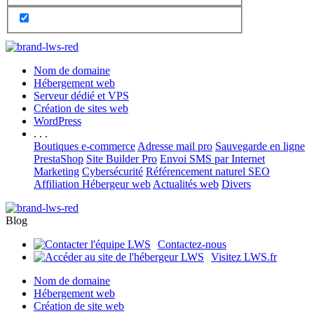
Nom de domaine
Hébergement web
Serveur dédié et VPS
Création de sites web
WordPress
. . .
Boutiques e-commerce
Adresse mail pro
Sauvegarde en ligne
PrestaShop
Site Builder Pro
Envoi SMS par Internet
Marketing
Cybersécurité
Référencement naturel SEO
Affiliation Hébergeur web
Actualités web
Divers
Blog
Contactez-nous
Visitez LWS.fr
Nom de domaine
Hébergement web
Création de site web