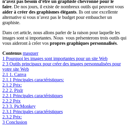
n’avez pas besoin d’être un graphiste chevronné pour le
faire
. De nos jours, il existe de nombreux outils qui peuvent vous
aider à créer des graphismes élégants
. Ils ont une excellente
alternative si vous n’avez pas le budget pour embaucher un
graphiste.
Dans cet article, nous allons parler de la raison pour laquelle les
images sont si importantes. Nous vous présenterons trois outils qui
vous aideront à créer vos
propres graphiques personnalisés
.
Contenus
masquer
1
Pourquoi les images sont importantes pour un site Web
2
3 Outils principaux pour créer des images personnalisées pour
votre site Web
2.1
1. Canva
2.1.1
Principales caractéristiques:
2.1.2
Prix:
2.2
2. Pixlr
2.2.1
Principales caractéristiques
2.2.2
Prix
2.3
3. PicMonkey
2.3.1
Principales caractéristiques
2.3.2
Prix:
3
Conclusion