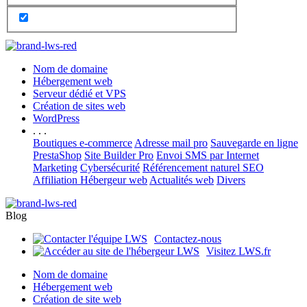
Nom de domaine
Hébergement web
Serveur dédié et VPS
Création de sites web
WordPress
. . .
Boutiques e-commerce
Adresse mail pro
Sauvegarde en ligne
PrestaShop
Site Builder Pro
Envoi SMS par Internet
Marketing
Cybersécurité
Référencement naturel SEO
Affiliation Hébergeur web
Actualités web
Divers
Blog
Contactez-nous
Visitez LWS.fr
Nom de domaine
Hébergement web
Création de site web