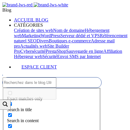
Blog
ACCUEIL BLOG
CATÉGORIES
Création de sites web
Nom de domaine
Hébergement
web
Marketing
WordPress
Serveur dédié et VPS
Référencement
naturel SEO
Divers
Boutiques e-commerce
Adresse mail
pro
Actualités web
Site Builder
Pro
Cybersécurité
PrestaShop
Sauvegarde en ligne
Affiliation
Hébergeur web
Sécurité
Envoi SMS par Internet
ESPACE CLIENT
Exact matches only
Search in title
Search in content