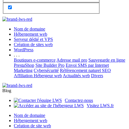
Nom de domaine
Hébergement web
Serveur dédié et VPS
Création de sites web
WordPress
. . .
Boutiques e-commerce
Adresse mail pro
Sauvegarde en ligne
PrestaShop
Site Builder Pro
Envoi SMS par Internet
Marketing
Cybersécurité
Référencement naturel SEO
Affiliation Hébergeur web
Actualités web
Divers
Blog
Contactez-nous
Visitez LWS.fr
Nom de domaine
Hébergement web
Création de site web