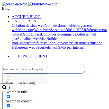
Blog
ACCUEIL BLOG
CATÉGORIES
Création de sites web
Nom de domaine
Hébergement
web
Marketing
WordPress
Serveur dédié et VPS
Référencement
naturel SEO
Divers
Boutiques e-commerce
Adresse mail
pro
Actualités web
Site Builder
Pro
Cybersécurité
PrestaShop
Sauvegarde en ligne
Affiliation
Hébergeur web
Sécurité
Envoi SMS par Internet
ESPACE CLIENT
Exact matches only
Search in title
Search in content