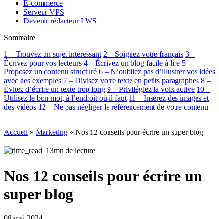
E-commerce
Serveur VPS
Devenir rédacteur LWS
Sommaire
1 – Trouvez un sujet intéressant
2 – Soignez votre français
3 –
Écrivez pour vos lecteurs
4 – Écrivez un blog facile à lire
5 –
Proposez un contenu structuré
6 – N’oubliez pas d’illustrer vos idées
avec des exemples
7 – Divisez votre texte en petits paragraphes
8 –
Évitez d’écrire un texte trop long
9 – Privilégiez la voix active
10 –
Utilisez le bon mot, à l’endroit où il faut
11 – Insérez des images et
des vidéos
12 – Ne pas négliger le référencement de votre contenu
Accueil
»
Marketing
»
Nos 12 conseils pour écrire un super blog
13mn de lecture
Nos 12 conseils pour écrire un
super blog
08 mai 2024