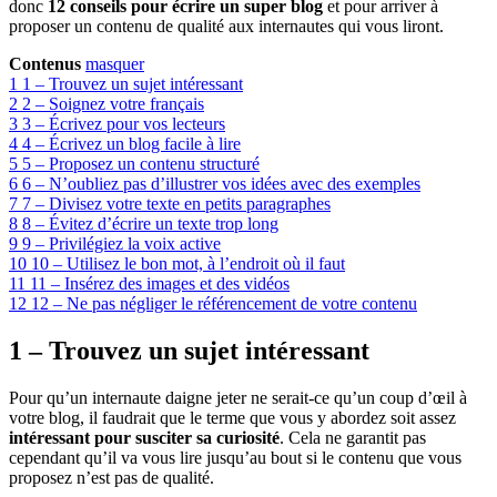
donc
12 conseils pour écrire un super blog
et pour arriver à
proposer un contenu de qualité aux internautes qui vous liront.
Contenus
masquer
1
1 – Trouvez un sujet intéressant
2
2 – Soignez votre français
3
3 – Écrivez pour vos lecteurs
4
4 – Écrivez un blog facile à lire
5
5 – Proposez un contenu structuré
6
6 – N’oubliez pas d’illustrer vos idées avec des exemples
7
7 – Divisez votre texte en petits paragraphes
8
8 – Évitez d’écrire un texte trop long
9
9 – Privilégiez la voix active
10
10 – Utilisez le bon mot, à l’endroit où il faut
11
11 – Insérez des images et des vidéos
12
12 – Ne pas négliger le référencement de votre contenu
1 – Trouvez un sujet intéressant
Pour qu’un internaute daigne jeter ne serait-ce qu’un coup d’œil à
votre blog, il faudrait que le terme que vous y abordez soit assez
intéressant pour susciter sa curiosité
. Cela ne garantit pas
cependant qu’il va vous lire jusqu’au bout si le contenu que vous
proposez n’est pas de qualité.