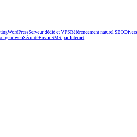
ting
WordPress
Serveur dédié et VPS
Référencement naturel SEO
Divers
ébergeur web
Sécurité
Envoi SMS par Internet