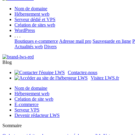
Nom de domaine
Hébergement web
Serveur dédié et VPS
Création de sites web
WordPress
. . .
Boutiques e-commerce
Adresse mail pro
Sauvegarde en ligne
P
Actualités web
Divers
Blog
Contactez-nous
Visitez LWS.fr
Nom de domaine
Hébergement web
Création de site web
E-commerce
Serveur VPS
Devenir rédacteur LWS
Sommaire