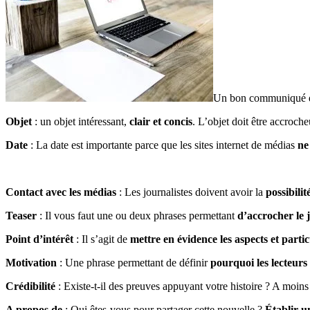
Un bon communiqué de 
Objet
: un objet intéressant,
clair et concis
. L’objet doit être accroch
Date
: La date est importante parce que les sites internet de médias
ne
Contact avec les médias
: Les journalistes doivent avoir la
possibili
Teaser
: Il vous faut une ou deux phrases permettant
d’accrocher le j
Point d’intérêt
: Il s’agit de
mettre en évidence les aspects et part
Motivation
: Une phrase permettant de définir
pourquoi les lecteurs 
Crédibilité
: Existe-t-il des preuves appuyant votre histoire ? A moins
A propos de
: Qui êtes-vous pour partager cette nouvelle ?
Établir u