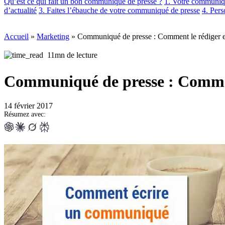
Qu’est ce qui fait un bon communiqué de presse ?
1. Votre communiqu
d’actualité
3. Faites l’ébauche de votre communiqué de presse
4. Per
Accueil
»
Marketing
»
Communiqué de presse : Comment le rédiger en
11mn de lecture
Communiqué de presse : Comment
14 février 2017
Résumez avec: