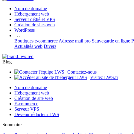
Nom de domaine
Hébergement web
Serveur dédié et VPS
Création de sites web
WordPress
. . .
Boutiques e-commerce
Adresse mail pro
Sauvegarde en ligne
P
Actualités web
Divers
Blog
Contactez-nous
Visitez LWS.fr
Nom de domaine
Hébergement web
Création de site web
E-commerce
Serveur VPS
Devenir rédacteur LWS
Sommaire