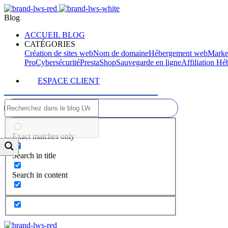
Blog
ACCUEIL BLOG
CATÉGORIES
Création de sites web
Nom de domaine
Hébergement web
Marke
Pro
Cybersécurité
PrestaShop
Sauvegarde en ligne
Affiliation H
ESPACE CLIENT
Exact matches only
Search in title
Search in content