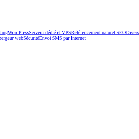
ting
WordPress
Serveur dédié et VPS
Référencement naturel SEO
Divers
ébergeur web
Sécurité
Envoi SMS par Internet