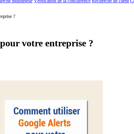
erche industrielle
Vérification de la concurrence
Recherche de client
C
eprise ?
pour votre entreprise ?