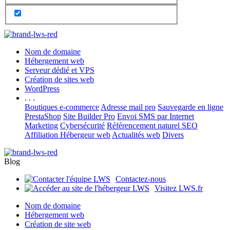
Nom de domaine
Hébergement web
Serveur dédié et VPS
Création de sites web
WordPress
. . .
Boutiques e-commerce
Adresse mail pro
Sauvegarde en ligne
PrestaShop
Site Builder Pro
Envoi SMS par Internet
Marketing
Cybersécurité
Référencement naturel SEO
Affiliation Hébergeur web
Actualités web
Divers
Blog
Contactez-nous
Visitez LWS.fr
Nom de domaine
Hébergement web
Création de site web