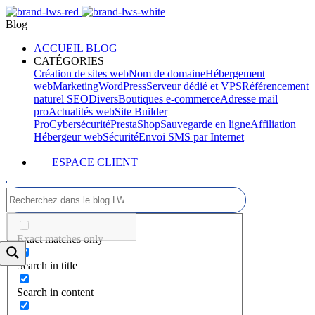
Blog
ACCUEIL BLOG
CATÉGORIES
Création de sites web
Nom de domaine
Hébergement
web
Marketing
WordPress
Serveur dédié et VPS
Référencement
naturel SEO
Divers
Boutiques e-commerce
Adresse mail
pro
Actualités web
Site Builder
Pro
Cybersécurité
PrestaShop
Sauvegarde en ligne
Affiliation
Hébergeur web
Sécurité
Envoi SMS par Internet
ESPACE CLIENT
Exact matches only
Search in title
Search in content