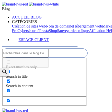
Blog
ACCUEIL BLOG
CATÉGORIES
Création de sites web
Nom de domaine
Hébergement web
Marke
Pro
Cybersécurité
PrestaShop
Sauvegarde en ligne
Affiliation H
ESPACE CLIENT
Exact matches only
Search in title
Search in content