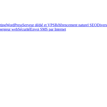
ting
WordPress
Serveur dédié et VPS
Référencement naturel SEO
Divers
ébergeur web
Sécurité
Envoi SMS par Internet