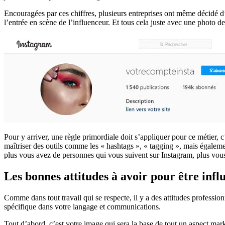
Encouragées par ces chiffres, plusieurs entreprises ont même décidé d’
l’entrée en scène de l’influenceur. Et tous cela juste avec une photo de
Pour y arriver, une règle primordiale doit s’appliquer pour ce métier, 
maîtriser des outils comme les « hashtags », « tagging », mais égaleme
plus vous avez de personnes qui vous suivent sur Instagram, plus vous
Les bonnes attitudes à avoir pour être inf
Comme dans tout travail qui se respecte, il y a des attitudes profession
spécifique dans votre langage et communications.
Tout d’abord, c’est votre image qui sera la base de tout un aspect mar