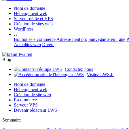
Nom de domaine
Hébergement web
Serveur dédié et VPS
Création de sites web
WordPress
. . .
Boutiques e-commerce
Adresse mail pro
Sauvegarde en ligne
P
Actualités web
Divers
Blog
Contactez-nous
Visitez LWS.fr
Nom de domaine
Hébergement web
Création de site web
E-commerce
Serveur VPS
Devenir rédacteur LWS
Sommaire