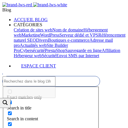
Blog
ACCUEIL BLOG
CATÉGORIES
Création de sites web
Nom de domaine
Hébergement
web
Marketing
WordPress
Serveur dédié et VPS
Référencement
naturel SEO
Divers
Boutiques e-commerce
Adresse mail
pro
Actualités web
Site Builder
Pro
Cybersécurité
PrestaShop
Sauvegarde en ligne
Affiliation
Hébergeur web
Sécurité
Envoi SMS par Internet
ESPACE CLIENT
Exact matches only
Search in title
Search in content