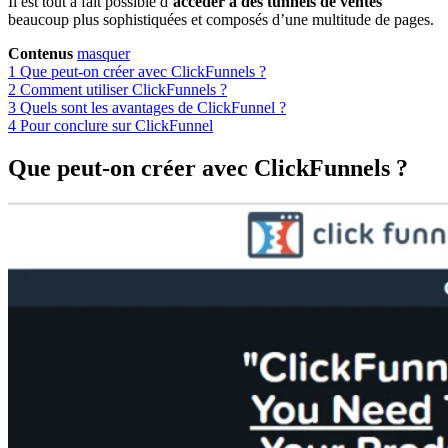
Il est tout à fait possible d’
accéder à des tunnels de ventes
beaucoup plus sophistiquées et composés d’une multitude de pages.
Contenus
masquer
1
Que peut-on créer avec ClickFunnels ?
2
Comment utiliser ClickFunnels ?
3
Quels sont les avantages de ClickFunnel ?
4
Pour conclure sur ClickFunnel
Que peut-on créer avec ClickFunnels ?