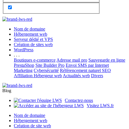
Nom de domaine
Hébergement web
Serveur dédié et VPS
Création de sites web
WordPress
. . .
Boutiques e-commerce
Adresse mail pro
Sauvegarde en ligne
PrestaShop
Site Builder Pro
Envoi SMS par Internet
Marketing
Cybersécurité
Référencement naturel SEO
Affiliation Hébergeur web
Actualités web
Divers
Blog
Contactez-nous
Visitez LWS.fr
Nom de domaine
Hébergement web
Création de site web