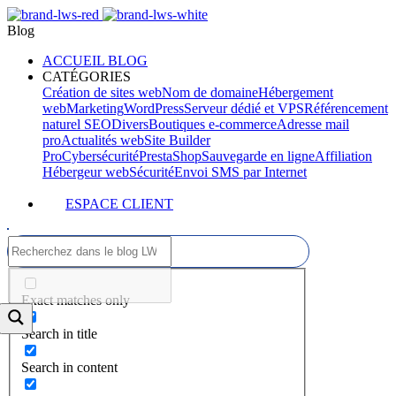
Blog
ACCUEIL BLOG
CATÉGORIES
Création de sites web
Nom de domaine
Hébergement
web
Marketing
WordPress
Serveur dédié et VPS
Référencement
naturel SEO
Divers
Boutiques e-commerce
Adresse mail
pro
Actualités web
Site Builder
Pro
Cybersécurité
PrestaShop
Sauvegarde en ligne
Affiliation
Hébergeur web
Sécurité
Envoi SMS par Internet
ESPACE CLIENT
Exact matches only
Search in title
Search in content