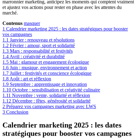
marronnier marketing, anticipez les moments qui comptent vraiment
et ajustez vos actions pour rester en phase avec les attentes du
marché.
Contenus
masquer
1
Calendrier marketing 2025 : les dates stratégiques pour booster
vos campagnes
1.1
Janvier : renouveau et résolutions
1.2
Février : amour, sport et solidarité
1.3
Mars : responsabilité et festivités
1.4
Avril : créativité et durabilité
1.5
Mai : glamour et engagement écologique
1.6
Juin : musique, environnement et action
1.7
Juillet : festivités et conscience écologique
1.8
Août : art et réflexion
1.9
Septembre : apprentissage et innovation
1.10
Octobre : sensibilisation et créativité culinaire
1.11
Novembre : vente, solidarité et réflexion
1.12
Décembre : fêtes, générosité et solidarité
2
Préparez vos campagnes marketing avec LWS
3
Conclusion
Calendrier marketing 2025 : les dates
stratégiques pour booster vos campagnes