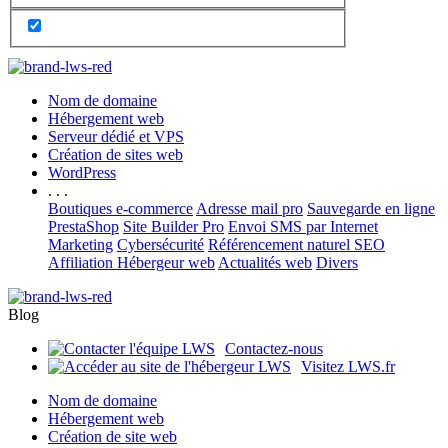
Nom de domaine
Hébergement web
Serveur dédié et VPS
Création de sites web
WordPress
. . .
Boutiques e-commerce
Adresse mail pro
Sauvegarde en ligne
PrestaShop
Site Builder Pro
Envoi SMS par Internet
Marketing
Cybersécurité
Référencement naturel SEO
Affiliation Hébergeur web
Actualités web
Divers
Blog
Contactez-nous
Visitez LWS.fr
Nom de domaine
Hébergement web
Création de site web