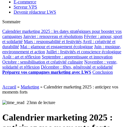
E-commerce
Serveur VPS
Devenir rédacteur LWS
Sommaire
Calendrier marketing 2025 : les dates stratégiques pour booster vos
campagnes
Janvier : renouveau et résolutions
Février : amour, sport
et solidarité
Mars : responsabilité et festivités
Avril : créativité et
durabilité
Mai : glamour et engagement écologique
Juin : musique,
environnement et action
Juillet : festivités et conscience écologique
Août : art et réflexion
Septembre : apprentissage et innovation
Octobre : sensibilisation et créativité culinaire
Novembre : vente,
solidarité et réflexion
Décembre : fêtes, générosité et solidarité
Préparez vos campagnes marketing avec LWS
Conclusion
Accueil
»
Marketing
»
Calendrier marketing 2025 : anticipez vos
moments forts
23mn de lecture
Calendrier marketing 2025 :