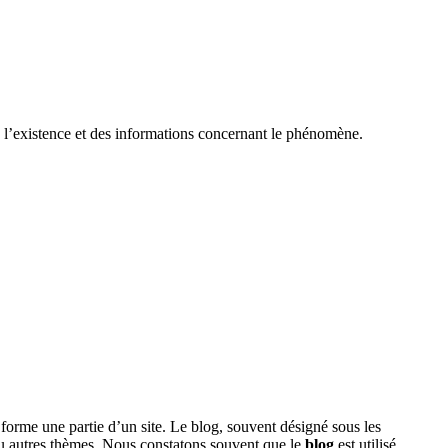
de l’existence et des informations concernant le phénomène.
 forme une partie d’un site. Le blog, souvent désigné sous les
s ou autres thèmes. Nous constatons souvent que le
blog
est utilisé