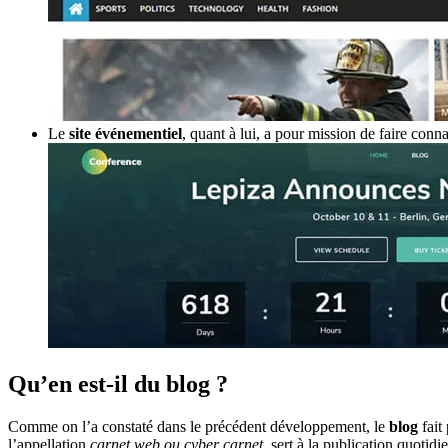
Le
site événementiel
, quant à lui, a pour mission de faire conn
Qu’en est-il du blog ?
Comme on l’a constaté dans le précédent développement, le
blog
fait
l’appellation
carnet web ou cyber carnet
, sert à la publication quoti