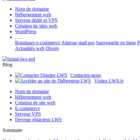
Nom de domaine
Hébergement web
Serveur dédié et VPS
Création de sites web
WordPress
. . .
Boutiques e-commerce
Adresse mail pro
Sauvegarde en ligne
P
Actualités web
Divers
Blog
Contactez-nous
Visitez LWS.fr
Nom de domaine
Hébergement web
Création de site web
E-commerce
Serveur VPS
Devenir rédacteur LWS
Sommaire