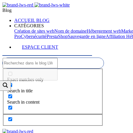
Blog
ACCUEIL BLOG
CATÉGORIES
Création de sites web
Nom de domaine
Hébergement web
Marke
Pro
Cybersécurité
PrestaShop
Sauvegarde en ligne
Affiliation H
ESPACE CLIENT
Exact matches only
Search in title
Search in content