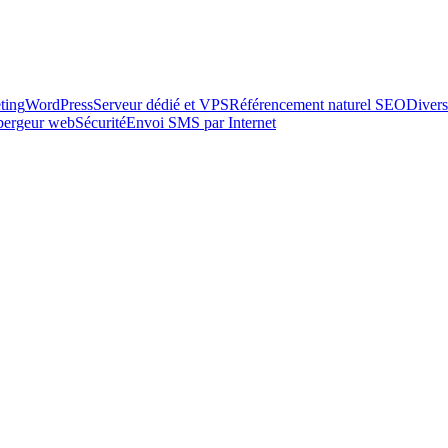
ting
WordPress
Serveur dédié et VPS
Référencement naturel SEO
Divers
ébergeur web
Sécurité
Envoi SMS par Internet