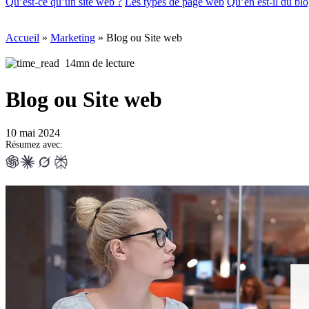
Qu’est-ce qu’un site web ?
Les types de page web
Qu’en est-il du blo
Accueil
»
Marketing
»
Blog ou Site web
14mn de lecture
Blog ou Site web
10 mai 2024
Résumez avec: