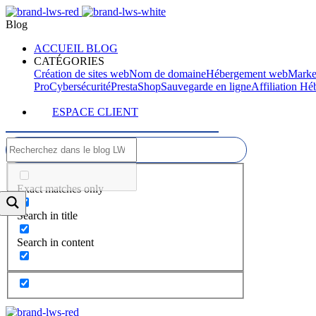
Blog
ACCUEIL BLOG
CATÉGORIES
Création de sites web
Nom de domaine
Hébergement web
Marke
Pro
Cybersécurité
PrestaShop
Sauvegarde en ligne
Affiliation H
ESPACE CLIENT
Exact matches only
Search in title
Search in content