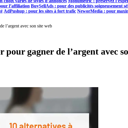
n choix variés de styles d’annonces
Monumetric : préservez l’expér
ur l’affiliation
BuySellAds : pour des publicités soigneusement sé
té
AdPushup : pour les sites à fort trafic
NeworMedia : pour maximis
 de l’argent avec son site web
er pour gagner de l’argent avec s