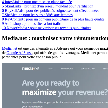
4
InfosLinks : pour une mise en place facilitée
5
SkimLinks : profitez d’un réseau mondial pour l’affiliation
6
BuySellAds : pour des publicités soigneusement sélectionnées
7
SheMedia : pour les sites dédiés aux femmes
8
RevContent : pour un contenu publicitaire de la plus haute qualité
9
AdPushup : pour les sites à fort trafic
10
NeworMedia : pour maximiser ses revenus publicitaires
Media.net : maximisez votre rémunératio
Media.net
est une des
alternatives à Adsense
qui vous permet de
maxi
de
Google AdSense
, qui offre de grands avantages. Media.net permet
pertinentes pour votre site et son public.