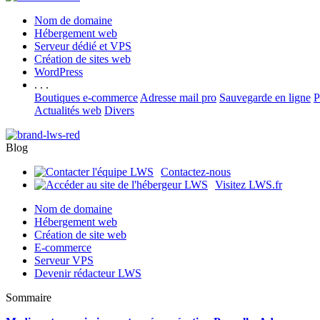
Nom de domaine
Hébergement web
Serveur dédié et VPS
Création de sites web
WordPress
. . .
Boutiques e-commerce
Adresse mail pro
Sauvegarde en ligne
P
Actualités web
Divers
Blog
Contactez-nous
Visitez LWS.fr
Nom de domaine
Hébergement web
Création de site web
E-commerce
Serveur VPS
Devenir rédacteur LWS
Sommaire