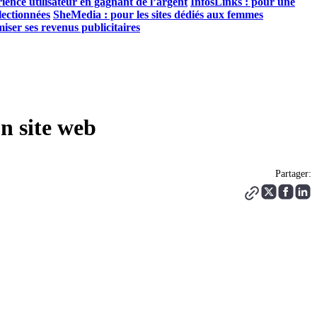
ience utilisateur en gagnant de l’argent
InfosLinks : pour une
lectionnées
SheMedia : pour les sites dédiés aux femmes
er ses revenus publicitaires
on site web
Partager: