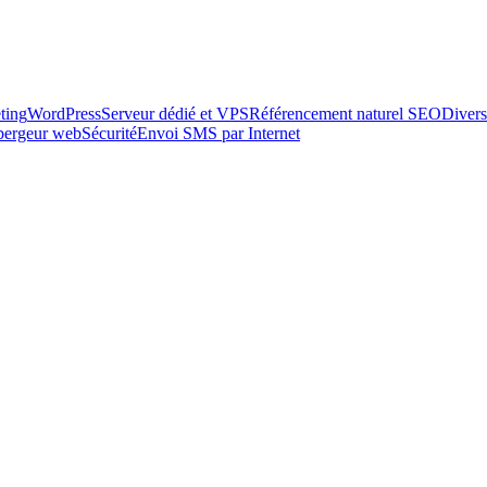
ting
WordPress
Serveur dédié et VPS
Référencement naturel SEO
Divers
ébergeur web
Sécurité
Envoi SMS par Internet