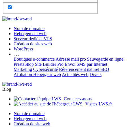
Nom de domaine
Hébergement web
Serveur dédié et VPS
Création de sites web
WordPress
. . .
Boutiques e-commerce
Adresse mail pro
Sauvegarde en ligne
PrestaShop
Site Builder Pro
Envoi SMS par Internet
Marketing
Cybersécurité
Référencement naturel SEO
Affiliation Hébergeur web
Actualités web
Divers
Blog
Contactez-nous
Visitez LWS.fr
Nom de domaine
Hébergement web
Création de site web