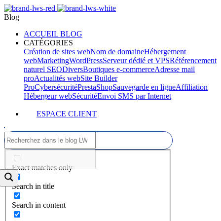
Blog
ACCUEIL BLOG
CATÉGORIES
Création de sites web
Nom de domaine
Hébergement
web
Marketing
WordPress
Serveur dédié et VPS
Référencement
naturel SEO
Divers
Boutiques e-commerce
Adresse mail
pro
Actualités web
Site Builder
Pro
Cybersécurité
PrestaShop
Sauvegarde en ligne
Affiliation
Hébergeur web
Sécurité
Envoi SMS par Internet
ESPACE CLIENT
Exact matches only
Search in title
Search in content