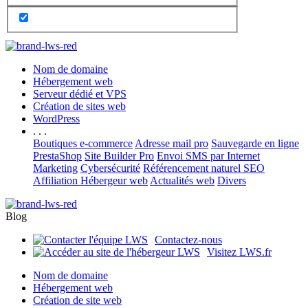
Nom de domaine
Hébergement web
Serveur dédié et VPS
Création de sites web
WordPress
. . .
Boutiques e-commerce
Adresse mail pro
Sauvegarde en ligne
PrestaShop
Site Builder Pro
Envoi SMS par Internet
Marketing
Cybersécurité
Référencement naturel SEO
Affiliation Hébergeur web
Actualités web
Divers
Blog
Contactez-nous
Visitez LWS.fr
Nom de domaine
Hébergement web
Création de site web