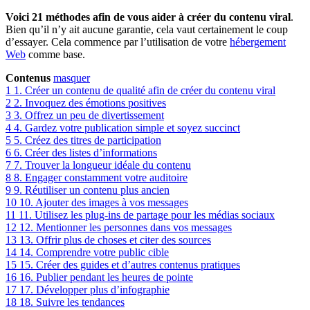
Voici 21 méthodes afin de vous aider à créer du contenu viral
.
Bien qu’il n’y ait aucune garantie, cela vaut certainement le coup
d’essayer. Cela commence par l’utilisation de votre
hébergement
Web
comme base.
Contenus
masquer
1
1. Créer un contenu de qualité afin de créer du contenu viral
2
2. Invoquez des émotions positives
3
3. Offrez un peu de divertissement
4
4. Gardez votre publication simple et soyez succinct
5
5. Créez des titres de participation
6
6. Créer des listes d’informations
7
7. Trouver la longueur idéale du contenu
8
8. Engager constamment votre auditoire
9
9. Réutiliser un contenu plus ancien
10
10. Ajouter des images à vos messages
11
11. Utilisez les plug-ins de partage pour les médias sociaux
12
12. Mentionner les personnes dans vos messages
13
13. Offrir plus de choses et citer des sources
14
14. Comprendre votre public cible
15
15. Créer des guides et d’autres contenus pratiques
16
16. Publier pendant les heures de pointe
17
17. Développer plus d’infographie
18
18. Suivre les tendances