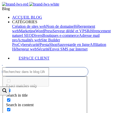
Blog
ACCUEIL BLOG
CATÉGORIES
Création de sites web
Nom de domaine
Hébergement
web
Marketing
WordPress
Serveur dédié et VPS
Référencement
naturel SEO
Divers
Boutiques e-commerce
Adresse mail
pro
Actualités web
Site Builder
Pro
Cybersécurité
PrestaShop
Sauvegarde en ligne
Affiliation
Hébergeur web
Sécurité
Envoi SMS par Internet
ESPACE CLIENT
Exact matches only
Search in title
Search in content