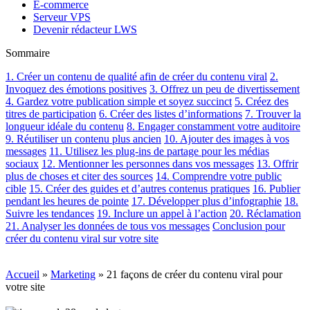
E-commerce
Serveur VPS
Devenir rédacteur LWS
Sommaire
1. Créer un contenu de qualité afin de créer du contenu viral
2.
Invoquez des émotions positives
3. Offrez un peu de divertissement
4. Gardez votre publication simple et soyez succinct
5. Créez des
titres de participation
6. Créer des listes d’informations
7. Trouver la
longueur idéale du contenu
8. Engager constamment votre auditoire
9. Réutiliser un contenu plus ancien
10. Ajouter des images à vos
messages
11. Utilisez les plug-ins de partage pour les médias
sociaux
12. Mentionner les personnes dans vos messages
13. Offrir
plus de choses et citer des sources
14. Comprendre votre public
cible
15. Créer des guides et d’autres contenus pratiques
16. Publier
pendant les heures de pointe
17. Développer plus d’infographie
18.
Suivre les tendances
19. Inclure un appel à l’action
20. Réclamation
21. Analyser les données de tous vos messages
Conclusion pour
créer du contenu viral sur votre site
Accueil
»
Marketing
»
21 façons de créer du contenu viral pour
votre site