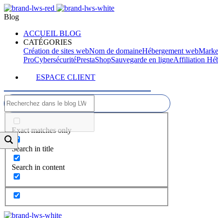
Blog
ACCUEIL BLOG
CATÉGORIES
Création de sites web
Nom de domaine
Hébergement web
Marke
Pro
Cybersécurité
PrestaShop
Sauvegarde en ligne
Affiliation H
ESPACE CLIENT
Exact matches only
Search in title
Search in content