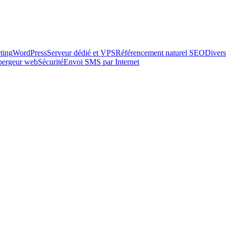
ting
WordPress
Serveur dédié et VPS
Référencement naturel SEO
Divers
ébergeur web
Sécurité
Envoi SMS par Internet