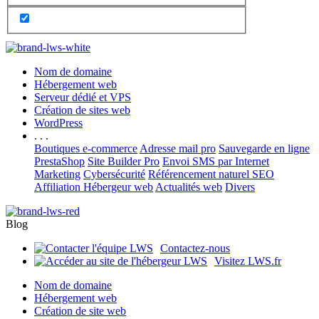
Nom de domaine
Hébergement web
Serveur dédié et VPS
Création de sites web
WordPress
. . .
Boutiques e-commerce
Adresse mail pro
Sauvegarde en ligne
PrestaShop
Site Builder Pro
Envoi SMS par Internet
Marketing
Cybersécurité
Référencement naturel SEO
Affiliation Hébergeur web
Actualités web
Divers
Blog
Contactez-nous
Visitez LWS.fr
Nom de domaine
Hébergement web
Création de site web