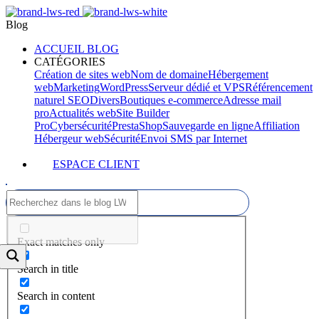
Blog
ACCUEIL BLOG
CATÉGORIES
Création de sites web
Nom de domaine
Hébergement
web
Marketing
WordPress
Serveur dédié et VPS
Référencement
naturel SEO
Divers
Boutiques e-commerce
Adresse mail
pro
Actualités web
Site Builder
Pro
Cybersécurité
PrestaShop
Sauvegarde en ligne
Affiliation
Hébergeur web
Sécurité
Envoi SMS par Internet
ESPACE CLIENT
Exact matches only
Search in title
Search in content