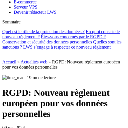
E-commerce
Serveur VPS
Devenir rédacteur LWS
Sommaire
Quel est le rôle de la protection des données ?
En quoi consiste le
nouveau règlement ?
Êtes-vous concernés par le RGPD ?
Conservation et sécurité des données personnelles
Quelles sont les
sanctions ?
LWS s’engage à respecter ce nouveau règlement
Accueil
»
Actualités web
»
RGPD: Nouveau règlement européen
pour vos données personnelles
19mn de lecture
RGPD: Nouveau règlement
européen pour vos données
personnelles
09 mai 2024