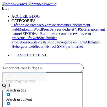
Blog
ACCUEIL BLOG
CATÉGORIES
Création de sites web
Nom de domaine
Hébergement
web
Marketing
WordPress
Serveur dédié et VPS
Référencement
naturel SEO
Divers
Boutiques e-commerce
Adresse mail
pro
Actualités web
Site Builder
Pro
Cybersécurité
PrestaShop
Sauvegarde en ligne
Affiliation
Hébergeur web
Sécurité
Envoi SMS par Internet
ESPACE CLIENT
Exact matches only
Search in title
Search in content