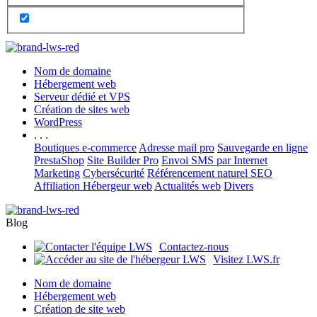
Nom de domaine
Hébergement web
Serveur dédié et VPS
Création de sites web
WordPress
. . .
Boutiques e-commerce
Adresse mail pro
Sauvegarde en ligne
PrestaShop
Site Builder Pro
Envoi SMS par Internet
Marketing
Cybersécurité
Référencement naturel SEO
Affiliation Hébergeur web
Actualités web
Divers
Blog
Contactez-nous
Visitez LWS.fr
Nom de domaine
Hébergement web
Création de site web