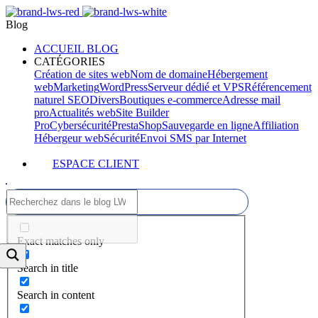
Blog
ACCUEIL BLOG
CATÉGORIES
Création de sites web
Nom de domaine
Hébergement
web
Marketing
WordPress
Serveur dédié et VPS
Référencement
naturel SEO
Divers
Boutiques e-commerce
Adresse mail
pro
Actualités web
Site Builder
Pro
Cybersécurité
PrestaShop
Sauvegarde en ligne
Affiliation
Hébergeur web
Sécurité
Envoi SMS par Internet
ESPACE CLIENT
Exact matches only
Search in title
Search in content