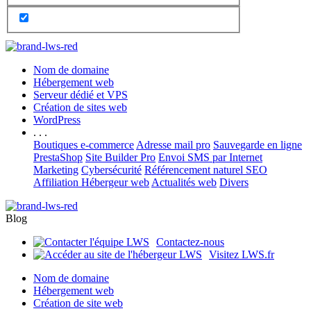
Nom de domaine
Hébergement web
Serveur dédié et VPS
Création de sites web
WordPress
. . .
Boutiques e-commerce
Adresse mail pro
Sauvegarde en ligne
PrestaShop
Site Builder Pro
Envoi SMS par Internet
Marketing
Cybersécurité
Référencement naturel SEO
Affiliation Hébergeur web
Actualités web
Divers
Blog
Contactez-nous
Visitez LWS.fr
Nom de domaine
Hébergement web
Création de site web