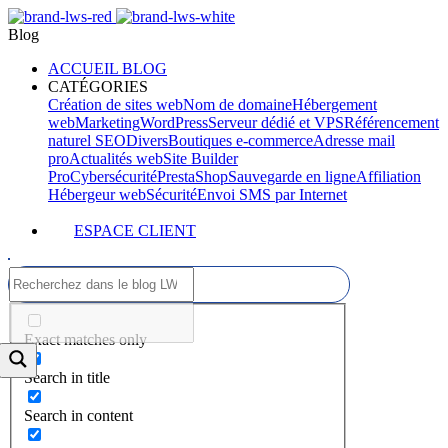
Blog
ACCUEIL BLOG
CATÉGORIES
Création de sites web
Nom de domaine
Hébergement
web
Marketing
WordPress
Serveur dédié et VPS
Référencement
naturel SEO
Divers
Boutiques e-commerce
Adresse mail
pro
Actualités web
Site Builder
Pro
Cybersécurité
PrestaShop
Sauvegarde en ligne
Affiliation
Hébergeur web
Sécurité
Envoi SMS par Internet
ESPACE CLIENT
Exact matches only
Search in title
Search in content