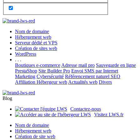
Nom de domaine
Hébergement web
Serveur dédié et VPS
Création de sites web
WordPress
. . .
Boutiques e-commerce
Adresse mail pro
Sauvegarde en ligne
PrestaShop
Site Builder Pro
Envoi SMS par Internet
Marketing
Cybersécurité
Référencement naturel SEO
Affiliation Hébergeur web
Actualités web
Divers
Blog
Contactez-nous
Visitez LWS.fr
Nom de domaine
Hébergement web
Création de site web