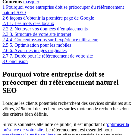
Contenus
masquer
1
Pourquoi votre entreprise doit se préoccuper du référencement
naturel SEO
2
6 façons d’obtenir la première page de Google
2.1
1. Les mots-clés locaux
2.2
2. Nettoyer vos données d’emplacements
2.3
3. Structure de votre site internet
2.4
4. Concentrez-vous sur l’expérience utilisateur
2.5
5. Optimisation pour les mobiles
2.6
6. Avoir des images originales
2.7
7. Durée pour le référencement de votre site
3
Conclusion
Pourquoi votre entreprise doit se
préoccuper du référencement naturel
SEO
Lorsque les clients potentiels recherchent des services similaires aux
vôtres, 81% font des recherches sur les moteurs de recherche selon
des critères bien définis.
Si vous souhaitez atteindre ce public, il est important d’
optimiser la
présence de votre site
. Le référencement est essentiel pour