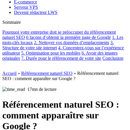
E-commerce
Serveur VPS
Devenir rédacteur LWS
Sommaire
Pourquoi votre entreprise doit se préoccuper du référencement
naturel SEO
6 façons d’obtenir la première page de Google
1. Les
mots-clés locaux
2. Nettoyer vos données d’emplacements
3.
Structure de votre site internet
4. Concentrez-vous sur l’expérience
utilisateur
5. Optimisation pour les mobiles
6. Avoir des images
originales
7. Durée pour le référencement de votre site
Conclusion
Accueil
»
Référencement naturel SEO
»
Référencement naturel
SEO : comment apparaître sur Google ?
17mn de lecture
Référencement naturel SEO :
comment apparaître sur
Google ?