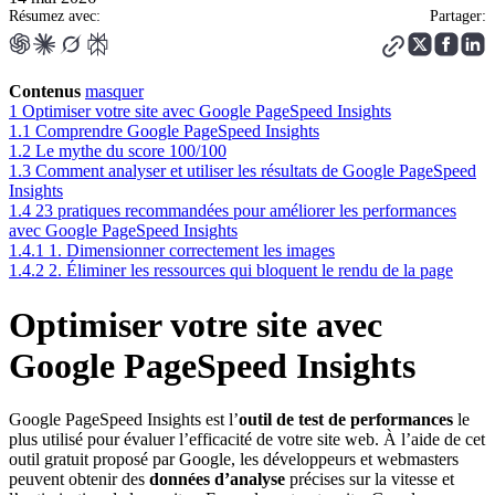
Résumez avec:
Partager:
Contenus
masquer
1
Optimiser votre site avec Google PageSpeed Insights
1.1
Comprendre Google PageSpeed Insights
1.2
Le mythe du score 100/100
1.3
Comment analyser et utiliser les résultats de Google PageSpeed
Insights
1.4
23 pratiques recommandées pour améliorer les performances
avec Google PageSpeed Insights
1.4.1
1. Dimensionner correctement les images
1.4.2
2. Éliminer les ressources qui bloquent le rendu de la page
Optimiser votre site avec
Google PageSpeed Insights
Google PageSpeed Insights est l’
outil de test de performances
le
plus utilisé pour évaluer l’efficacité de votre site web. À l’aide de cet
outil gratuit proposé par Google, les développeurs et webmasters
peuvent obtenir des
données d’analyse
précises sur la vitesse et