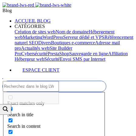
Blog
ACCUEIL BLOG
CATÉGORIES
Création de sites web
Nom de domaine
Hébergement
web
Marketing
WordPress
Serveur dédié et VPS
Référencement
naturel SEO
Divers
Boutiques e-commerce
Adresse mail
pro
Actualités web
Site Builder
Pro
Cybersécurité
PrestaShop
Sauvegarde en ligne
Affiliation
Hébergeur web
Sécurité
Envoi SMS par Internet
ESPACE CLIENT
Exact matches only
Search in title
Search in content