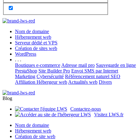
Nom de domaine
Hébergement web
Serveur dédié et VPS
Création de sites web
WordPress
. . .
Boutiques e-commerce
Adresse mail pro
Sauvegarde en ligne
PrestaShop
Site Builder Pro
Envoi SMS par Internet
Marketing
Cybersécurité
Référencement naturel SEO
Affiliation Hébergeur web
Actualités web
Divers
Blog
Contactez-nous
Visitez LWS.fr
Nom de domaine
Hébergement web
Création de site web