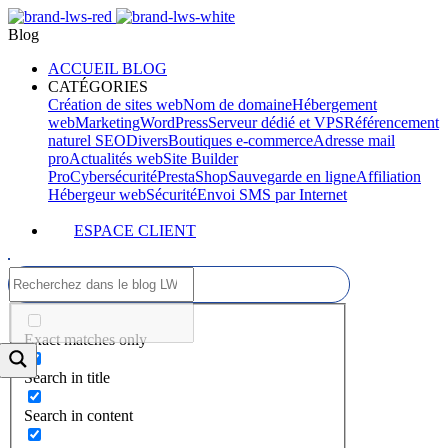
Blog
ACCUEIL BLOG
CATÉGORIES
Création de sites web
Nom de domaine
Hébergement
web
Marketing
WordPress
Serveur dédié et VPS
Référencement
naturel SEO
Divers
Boutiques e-commerce
Adresse mail
pro
Actualités web
Site Builder
Pro
Cybersécurité
PrestaShop
Sauvegarde en ligne
Affiliation
Hébergeur web
Sécurité
Envoi SMS par Internet
ESPACE CLIENT
Exact matches only
Search in title
Search in content