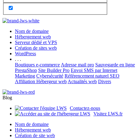
Nom de domaine
Hébergement web
Serveur dédié et VPS
Création de sites web
WordPress
. . .
Boutiques e-commerce
Adresse mail pro
Sauvegarde en ligne
PrestaShop
Site Builder Pro
Envoi SMS par Internet
Marketing
Cybersécurité
Référencement naturel SEO
Affiliation Hébergeur web
Actualités web
Divers
Blog
Contactez-nous
Visitez LWS.fr
Nom de domaine
Hébergement web
Création de site web