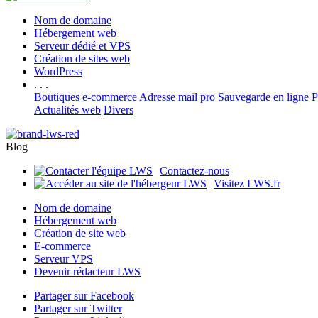
Nom de domaine
Hébergement web
Serveur dédié et VPS
Création de sites web
WordPress
. . .
Boutiques e-commerce
Adresse mail pro
Sauvegarde en ligne
P
Actualités web
Divers
Blog
Contactez-nous
Visitez LWS.fr
Nom de domaine
Hébergement web
Création de site web
E-commerce
Serveur VPS
Devenir rédacteur LWS
Partager sur Facebook
Partager sur Twitter