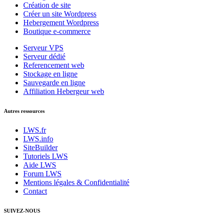
Création de site
Créer un site Wordpress
Hebergement Wordpress
Boutique e-commerce
Serveur VPS
Serveur dédié
Referencement web
Stockage en ligne
Sauvegarde en ligne
Affiliation Hebergeur web
Autres ressources
LWS.fr
LWS.info
SiteBuilder
Tutoriels
LWS
Aide
LWS
Forum
LWS
Mentions légales & Confidentialité
Contact
SUIVEZ-NOUS