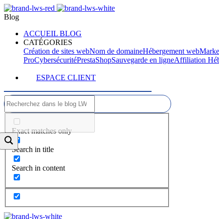
Blog
ACCUEIL BLOG
CATÉGORIES
Création de sites web
Nom de domaine
Hébergement web
Marke
Pro
Cybersécurité
PrestaShop
Sauvegarde en ligne
Affiliation H
ESPACE CLIENT
Exact matches only
Search in title
Search in content