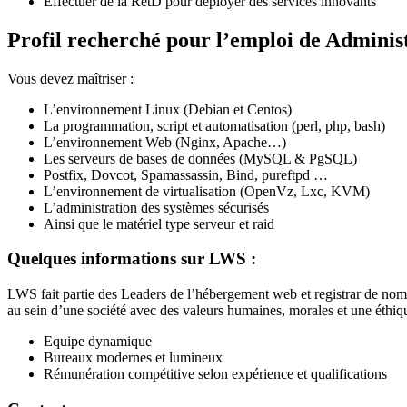
Effectuer de la RetD pour déployer des services innovants
Profil recherché pour l’emploi de Admini
Vous devez maîtriser :
L’environnement Linux (Debian et Centos)
La programmation, script et automatisation (perl, php, bash)
L’environnement Web (Nginx, Apache…)
Les serveurs de bases de données (MySQL & PgSQL)
Postfix, Dovcot, Spamassassin, Bind, pureftpd …
L’environnement de virtualisation (OpenVz, Lxc, KVM)
L’administration des systèmes sécurisés
Ainsi que le matériel type serveur et raid
Quelques informations sur LWS :
LWS fait partie des Leaders de l’hébergement web et registrar de no
au sein d’une société avec des valeurs humaines, morales et une éthiqu
Equipe dynamique
Bureaux modernes et lumineux
Rémunération compétitive selon expérience et qualifications