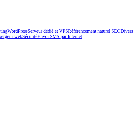
ting
WordPress
Serveur dédié et VPS
Référencement naturel SEO
Divers
ébergeur web
Sécurité
Envoi SMS par Internet