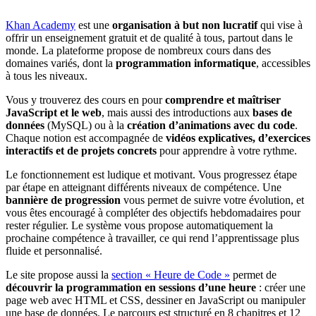
Khan Academy
est une
organisation à but non lucratif
qui vise à
offrir un enseignement gratuit et de qualité à tous, partout dans le
monde. La plateforme propose de nombreux cours dans des
domaines variés, dont la
programmation informatique
, accessibles
à tous les niveaux.
Vous y trouverez des cours en pour
comprendre et maîtriser
JavaScript et le web
, mais aussi des introductions aux
bases de
données
(MySQL) ou à la
création d’animations avec du code
.
Chaque notion est accompagnée de
vidéos explicatives, d’exercices
interactifs et de projets concrets
pour apprendre à votre rythme.
Le fonctionnement est ludique et motivant. Vous progressez étape
par étape en atteignant différents niveaux de compétence. Une
bannière de progression
vous permet de suivre votre évolution, et
vous êtes encouragé à compléter des objectifs hebdomadaires pour
rester régulier. Le système vous propose automatiquement la
prochaine compétence à travailler, ce qui rend l’apprentissage plus
fluide et personnalisé.
Le site propose aussi la
section «
Heure de Code
»
permet de
découvrir la programmation en sessions d’une heure
: créer une
page web avec HTML et CSS, dessiner en JavaScript ou manipuler
une base de données. Le parcours est structuré en 8 chapitres et 12