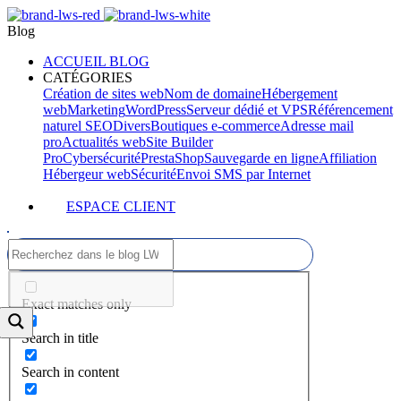
Blog
ACCUEIL BLOG
CATÉGORIES
Création de sites web
Nom de domaine
Hébergement
web
Marketing
WordPress
Serveur dédié et VPS
Référencement
naturel SEO
Divers
Boutiques e-commerce
Adresse mail
pro
Actualités web
Site Builder
Pro
Cybersécurité
PrestaShop
Sauvegarde en ligne
Affiliation
Hébergeur web
Sécurité
Envoi SMS par Internet
ESPACE CLIENT
Exact matches only
Search in title
Search in content