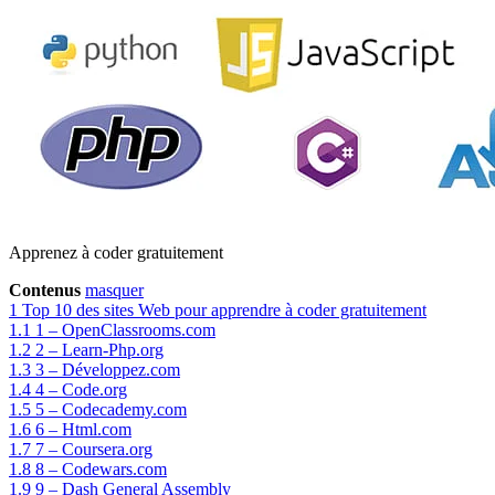
Apprenez à coder gratuitement
Contenus
masquer
1
Top 10 des sites Web pour apprendre à coder gratuitement
1.1
1 – OpenClassrooms.com
1.2
2 – Learn-Php.org
1.3
3 – Développez.com
1.4
4 – Code.org
1.5
5 – Codecademy.com
1.6
6 – Html.com
1.7
7 – Coursera.org
1.8
8 – Codewars.com
1.9
9 – Dash General Assembly