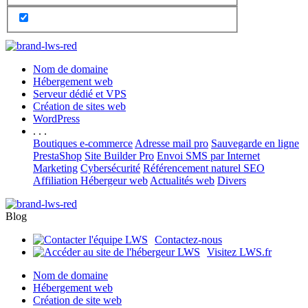
Nom de domaine
Hébergement web
Serveur dédié et VPS
Création de sites web
WordPress
. . .
Boutiques e-commerce
Adresse mail pro
Sauvegarde en ligne
PrestaShop
Site Builder Pro
Envoi SMS par Internet
Marketing
Cybersécurité
Référencement naturel SEO
Affiliation Hébergeur web
Actualités web
Divers
Blog
Contactez-nous
Visitez LWS.fr
Nom de domaine
Hébergement web
Création de site web