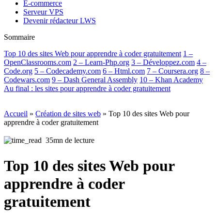
E-commerce
Serveur VPS
Devenir rédacteur LWS
Sommaire
Top 10 des sites Web pour apprendre à coder gratuitement
1 –
OpenClassrooms.com
2 – Learn-Php.org
3 – Développez.com
4 –
Code.org
5 – Codecademy.com
6 – Html.com
7 – Coursera.org
8 –
Codewars.com
9 – Dash General Assembly
10 – Khan Academy
Au final : les sites pour apprendre à coder gratuitement
Accueil
»
Création de sites web
»
Top 10 des sites Web pour
apprendre à coder gratuitement
35mn de lecture
Top 10 des sites Web pour
apprendre à coder
gratuitement