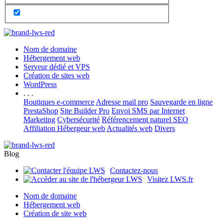
Nom de domaine
Hébergement web
Serveur dédié et VPS
Création de sites web
WordPress
. . .
Boutiques e-commerce
Adresse mail pro
Sauvegarde en ligne
PrestaShop
Site Builder Pro
Envoi SMS par Internet
Marketing
Cybersécurité
Référencement naturel SEO
Affiliation Hébergeur web
Actualités web
Divers
Blog
Contactez-nous
Visitez LWS.fr
Nom de domaine
Hébergement web
Création de site web