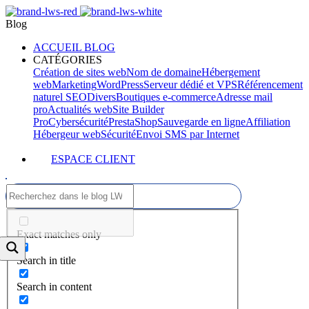
Blog
ACCUEIL BLOG
CATÉGORIES
Création de sites web
Nom de domaine
Hébergement
web
Marketing
WordPress
Serveur dédié et VPS
Référencement
naturel SEO
Divers
Boutiques e-commerce
Adresse mail
pro
Actualités web
Site Builder
Pro
Cybersécurité
PrestaShop
Sauvegarde en ligne
Affiliation
Hébergeur web
Sécurité
Envoi SMS par Internet
ESPACE CLIENT
Exact matches only
Search in title
Search in content